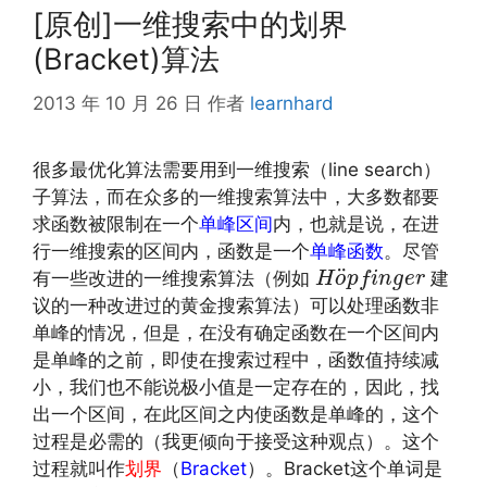
[原创]一维搜索中的划界
(Bracket)算法
2013 年 10 月 26 日
作者
learnhard
很多最优化算法需要用到一维搜索（line search）
子算法，而在众多的一维搜索算法中，大多数都要
求函数被限制在一个
单峰区间
内，也就是说，在进
行一维搜索的区间内，函数是一个
单峰函数
。尽管
H
o
¨
p
f
i
n
g
e
r
¨
有一些改进的一维搜索算法（例如
建
H
o
p
f
i
n
g
e
r
议的一种改进过的黄金搜索算法）可以处理函数非
单峰的情况，但是，在没有确定函数在一个区间内
是单峰的之前，即使在搜索过程中，函数值持续减
小，我们也不能说极小值是一定存在的，因此，找
出一个区间，在此区间之内使函数是单峰的，这个
过程是必需的（我更倾向于接受这种观点）。这个
过程就叫作
划界
（
Bracket
）。Bracket这个单词是