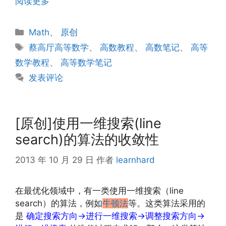
阅读更多
分
Math
、
原创
类
标
蔡高厅高等数学
、
高数教程
、
高数笔记
、
高等
签
数学教程
、
高等数学笔记
发表评论
[原创]使用一维搜索(line
search)的算法的收敛性
2013 年 10 月 29 日
作者
learnhard
在最优化领域中，有一类使用一维搜索（line
search）的算法，例如
牛顿法
等。这类算法采用的
是
确定搜索方向→进行一维搜索→调整搜索方向→