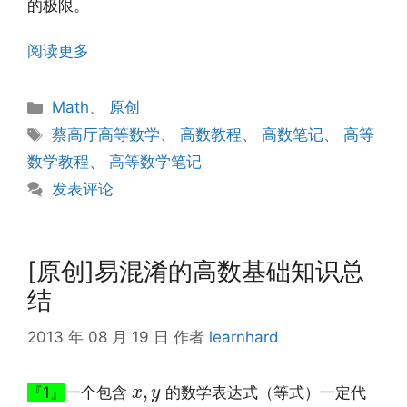
的极限。
阅读更多
分
Math
、
原创
类
标
蔡高厅高等数学
、
高数教程
、
高数笔记
、
高等
签
数学教程
、
高等数学笔记
发表评论
[原创]易混淆的高数基础知识总
结
2013 年 08 月 19 日
作者
learnhard
x
,
y
,
『1』
一个包含
的数学表达式（等式）一定代
x
y