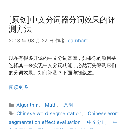
[原创]中文分词器分词效果的评
测方法
2013 年 08 月 27 日
作者
learnhard
现在有很多开源的中文分词器库，如果你的项目要
选择其一来实现中文分词功能，必然要先评测它们
的分词效果。如何评测？下面详细叙述。
阅读更多
分
Algorithm
、
Math
、
原创
类
标
Chinese word segmentation
、
Chinese word
签
segmentation effect evaluation
、
中文分词
、
中