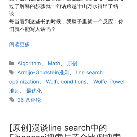
过了解释的步骤就一句话跨越千山万水得出了结
论。
每当看到这些书的时候，我脑子里就一个反应：你
们就不能写人话吗？
阅读更多
分
Algorithm
、
Math
、
原创
类
标
Armijo-Goldstein准则
、
line search
、
签
optimization
、
Wolfe conditions
、
Wolfe-Powell
准则
、
最优化
26 条评论
[原创]漫谈line search中的