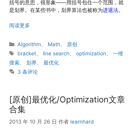
括号的意思，很形象——用括号包住一个范围，就
是划界。在某些书中，划界算法也被称为
进退法
。
阅读更多
分
Algorithm
、
Math
、
原创
类
标
bracket
、
line search
、
optimization
、
一维
签
搜索
、
划界
、
最优化
3 条评论
[原创]最优化/Optimization文章
合集
2013 年 10 月 26 日
作者
learnhard