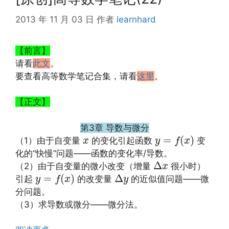
2013 年 11 月 03 日
作者
learnhard
【前言】
请看
此文
。
要查看高等数学笔记合集，请看
这里
。
【正文】
第3章 导数与微分
y
=
f
(
x
)
x
=
(
)
（1）由于自变量
的变化引起函数
变
x
y
f
x
化的“快慢”问题——函数的变化率/导数。
Δ
x
Δ
（2）由于自变量的微小改变（增量
很小时）
x
y
=
f
(
x
)
Δ
y
=
(
)
Δ
引起
的改变量
的近似值问题——微
y
f
x
y
分问题。
（3）求导数或微分——微分法。