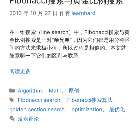
Fibonacci搜索与黄金比例搜索
2013 年 10 月 27 日
作者
learnhard
在一维搜索（line search）中，Fibonacci搜索与黄
金比例搜索是一对“亲兄弟”，因为它们都是用分割区
间的方法来求极小值，所以过程是相似的。本文就
随意聊一下它们的区别与联系。
阅读更多
分
Algorithm
、
Math
、
原创
类
标
Fibonacci search
、
Fibonacci搜索算法
、
签
golden section search
、
optimization
、
最优化
发表评论