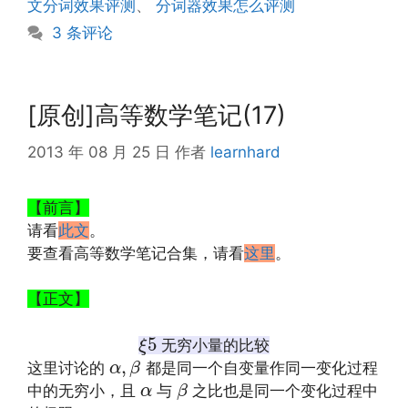
文分词效果评测
、
分词器效果怎么评测
3 条评论
[原创]高等数学笔记(17)
2013 年 08 月 25 日
作者
learnhard
【前言】
请看
此文
。
要查看高等数学笔记合集，请看
这里
。
【正文】
ξ
5
5
无穷小量的比较
ξ
α
,
β
,
这里讨论的
都是同一个自变量作同一变化过程
α
β
β
α
中的无穷小，且
与
之比也是同一个变化过程中
α
β