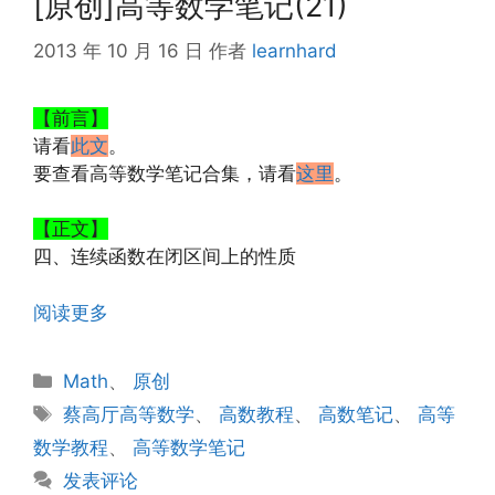
[原创]高等数学笔记(21)
2013 年 10 月 16 日
作者
learnhard
【前言】
请看
此文
。
要查看高等数学笔记合集，请看
这里
。
【正文】
四、连续函数在闭区间上的性质
阅读更多
分
Math
、
原创
类
标
蔡高厅高等数学
、
高数教程
、
高数笔记
、
高等
签
数学教程
、
高等数学笔记
发表评论