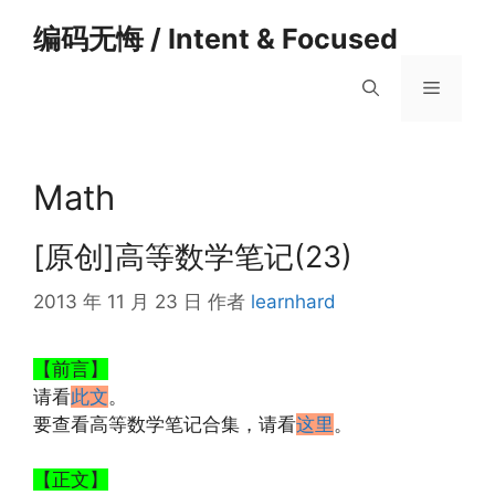
跳
编码无悔 / Intent & Focused
至
内
菜
容
单
Math
[原创]高等数学笔记(23)
2013 年 11 月 23 日
作者
learnhard
【前言】
请看
此文
。
要查看高等数学笔记合集，请看
这里
。
【正文】