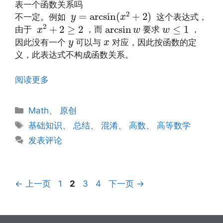
表一个函数关系吗
y
=
arcsin
(
x
2
+
2
)
2
=
arcsin
(
+
2
)
不一定。例如
这个表达式，
y
x
x
2
+
2
≥
2
arcsin
w
w
≤
1
2
+
2
≥
2
arcsin
≤
1
由于
，而
要求
，
x
w
w
y
x
因此没有一个
可以与
对应，因此按函数的定
y
x
义，此表达式不构成函数关系。
阅读更多
分
Math
、
原创
类
标
基础知识
、
总结
、
混淆
、
高数
、
高等数学
签
发表评论
页
页
页
页
←
上一页
1
2
3
4
下一页
→
面
面
面
面