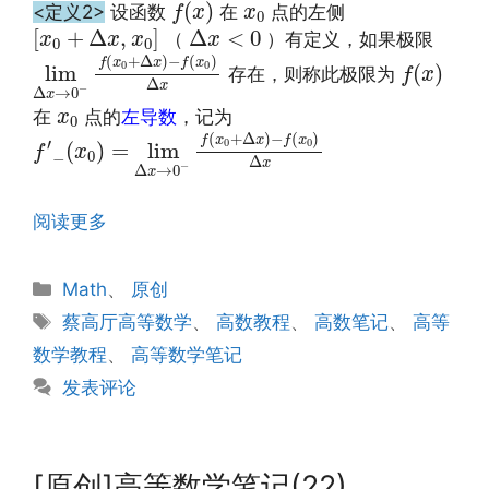
f
(
x
)
x
0
(
)
<定义2>
设函数
在
点的左侧
f
x
x
0
[
x
0
+
Δ
x
,
x
0
]
Δ
x
<
0
[
+
Δ
,
]
Δ
<
0
（
）有定义，如果极限
x
x
x
x
0
0
lim
Δ
x
→
0
−
f
(
x
0
+
Δ
x
)
−
f
(
x
0
)
Δ
x
f
(
x
)
(
+
Δ
)
−
(
)
f
x
x
f
x
0
0
lim
(
)
存在，则称此极限为
f
x
Δ
x
−
Δ
→
0
x
x
0
在
点的
左导数
，记为
x
0
f
′
−
(
x
0
)
=
lim
Δ
x
→
0
−
f
(
x
0
+
Δ
x
)
−
f
(
x
0
)
Δ
x
(
+
Δ
)
−
(
)
f
x
x
f
x
′
0
0
(
)
=
lim
f
x
0
−
Δ
x
−
Δ
→
0
x
阅读更多
分
Math
、
原创
类
标
蔡高厅高等数学
、
高数教程
、
高数笔记
、
高等
签
数学教程
、
高等数学笔记
发表评论
[原创]高等数学笔记(22)