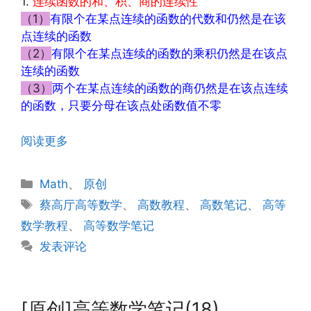
1.
连续函数的和、积、商的连续性
（1）
有限个在某点连续的函数的代数和仍然是在该
点连续的函数
（2）
有限个在某点连续的函数的乘积仍然是在该点
连续的函数
（3）
两个在某点连续的函数的商仍然是在该点连续
的函数，只要分母在该点处函数值不零
阅读更多
分
Math
、
原创
类
标
蔡高厅高等数学
、
高数教程
、
高数笔记
、
高等
签
数学教程
、
高等数学笔记
发表评论
[原创]高等数学笔记(18)