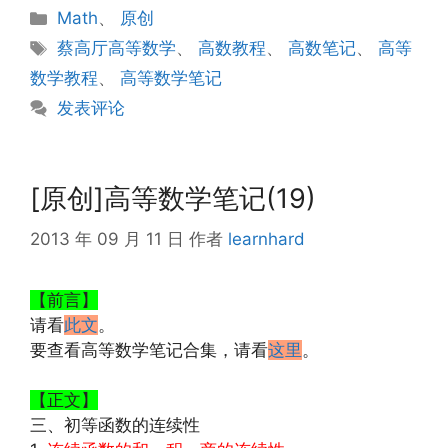
分
Math
、
原创
类
标
蔡高厅高等数学
、
高数教程
、
高数笔记
、
高等
签
数学教程
、
高等数学笔记
发表评论
[原创]高等数学笔记(19)
2013 年 09 月 11 日
作者
learnhard
【前言】
请看
此文
。
要查看高等数学笔记合集，请看
这里
。
【正文】
三、初等函数的连续性