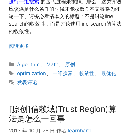
进行一维搜索
的迭代过程来求解。那么，这类算法
应该满足什么条件的时候才能收敛？本文将略为讨
论一下。请务必看清本文的标题：不是讨论line
search的收敛性，而是讨论使用line search的算法
的收敛性。
阅读更多
分
Algorithm
、
Math
、
原创
类
标
optimization
、
一维搜索
、
收敛性
、
最优化
签
发表评论
[原创]信赖域(Trust Region)算
法是怎么一回事
2013 年 10 月 28 日
作者
learnhard