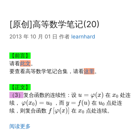
[原创]高等数学笔记(20)
2013 年 10 月 01 日
作者
learnhard
【前言】
请看
此文
。
要查看高等数学笔记合集，请看
这里
。
【正文】
u
=
φ
(
x
)
x
0
=
(
)
（3）
复合函数的连续性：设
在
处连
u
φ
x
x
0
φ
(
x
0
)
=
u
0
y
=
f
(
u
)
u
0
(
)
=
=
(
)
续，
，而
在
点处连
φ
x
u
y
f
u
u
0
0
0
f
[
φ
(
x
)
]
x
0
[
(
)
]
续，则复合函数
在
点处连续。
f
φ
x
x
0
阅读更多