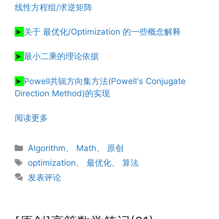
线性方程组/求逆矩阵
文章来源：
http://www.codelast.com/
➤
关于 最优化/Optimization 的一些概念解释
➤
最小二乘的理论依据
➤
Powell共轭方向集方法(Powell's Conjugate
Direction Method)的实现
阅读更多
分
Algorithm
、
Math
、
原创
类
标
optimization
、
最优化
、
算法
签
发表评论