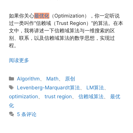
如果你关心
最优化
（Optimization），你一定听说
过一类叫作“信赖域（Trust Region）”的算法。在本
文中，我将讲述一下信赖域算法与一维搜索的区
别、联系，以及信赖域算法的数学思想，实现过
程。
阅读更多
分
Algorithm
、
Math
、
原创
类
标
Levenberg-Marquardt算法
、
LM算法
、
签
optimization
、
trust region
、
信赖域算法
、
最优
化
5 条评论