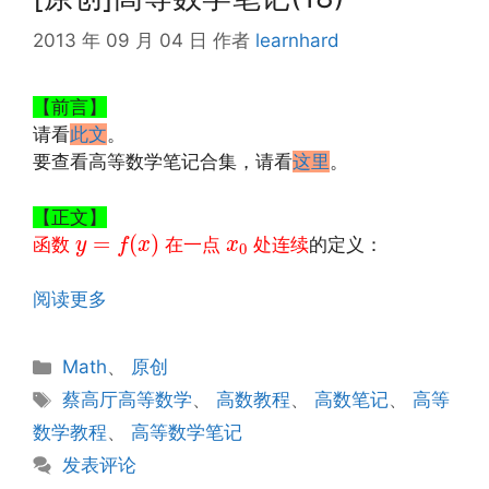
2013 年 09 月 04 日
作者
learnhard
【前言】
请看
此文
。
要查看高等数学笔记合集，请看
这里
。
【正文】
y
=
f
(
x
)
x
0
=
(
)
函数
在一点
处连续
的定义：
y
f
x
x
0
阅读更多
分
Math
、
原创
类
标
蔡高厅高等数学
、
高数教程
、
高数笔记
、
高等
签
数学教程
、
高等数学笔记
发表评论