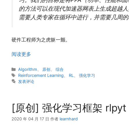
的方法可以在现代加速器网表上生成超越人
需要人类专家在循环中进行，并需要几周的
硬件工程师为之虎躯一颤。
阅读更多
分
Algorithm
、
原创
、
综合
类
标
Reinforcement Learning
、
RL
、
强化学习
签
发表评论
[原创] 强化学习框架 rlp
2020 年 04 月 17 日
作者
learnhard