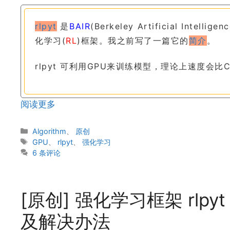
rlpyt
是
BAIR
(Berkeley Artificial In
化学习(
RL
)框架。我之前写了一篇它的
简介
。
rlpyt 可利用GPU来训练模型，理论上速度会比
阅读更多
分
Algorithm
、
原创
类
标
GPU
、
rlpyt
、
强化学习
签
6 条评论
[原创] 强化学习框架 rlpyt 
及解决办法