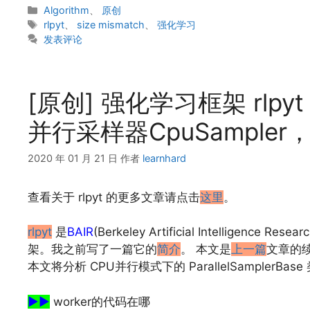
分
Algorithm
、
原创
类
标
rlpyt
、
size mismatch
、
强化学习
签
发表评论
[原创] 强化学习框架 rlpy
并行采样器CpuSampler，
2020 年 01 月 21 日
作者
learnhard
查看关于 rlpyt 的更多文章请点击
这里
。
rlpyt
是
BAIR
(Berkeley Artificial Intellig
架。我之前写了一篇它的
简介
。 本文是
上一篇
文章的续
本文将分析 CPU并行模式下的 ParallelSamplerBase
▶▶
worker的代码在哪