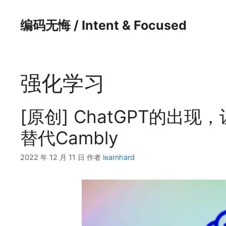
跳
至
编码无悔 / Intent & Focused
内
容
强化学习
[原创] ChatGPT的出
替代Cambly
2022 年 12 月 11 日
作者
learnhard