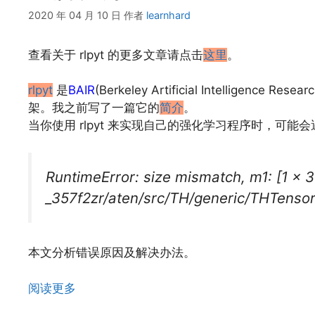
2020 年 04 月 10 日
作者
learnhard
查看关于 rlpyt 的更多文章请点击
这里
。
rlpyt
是
BAIR
(Berkeley Artificial Intellig
架。我之前写了一篇它的
简介
。
当你使用 rlpyt 来实现自己的强化学习程序时，可
RuntimeError: size mismatch, m1: [1 x 3
_357f2zr/aten/src/TH/generic/THTenso
本文分析错误原因及解决办法。
阅读更多