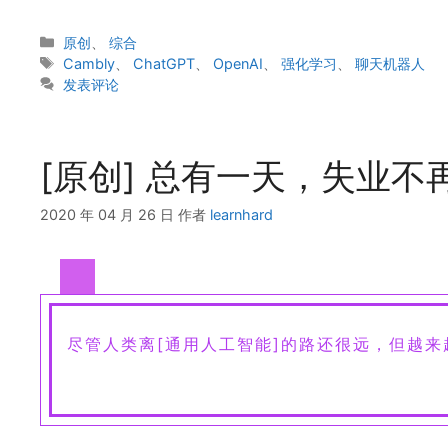
分
原创
、
综合
类
标
Cambly
、
ChatGPT
、
OpenAI
、
强化学习
、
聊天机器人
签
发表评论
[原创] 总有一天，失业不
2020 年 04 月 26 日
作者
learnhard
尽管人类离[通用人工智能]的路还很远，但越