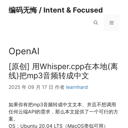
跳
编码无悔 / Intent & Focused
至
内
菜
容
单
OpenAI
[原创] 用Whisper.cpp在本地(离
线)把mp3音频转成中文
2025 年 09 月 17 日
作者
learnhard
如果你有把mp3音频转成中文文本、并且不想调用
任何云端API的需求，那么本文提供了一个可行的方
案。
OS：Ubuntu 20.04 LTS（MacOS类似可用）