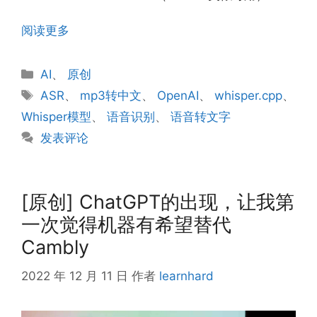
阅读更多
分
AI
、
原创
类
标
ASR
、
mp3转中文
、
OpenAI
、
whisper.cpp
、
签
Whisper模型
、
语音识别
、
语音转文字
发表评论
[原创] ChatGPT的出现，让我第
一次觉得机器有希望替代
Cambly
2022 年 12 月 11 日
作者
learnhard