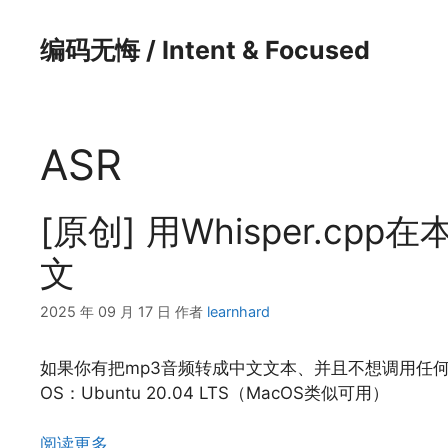
跳
至
编码无悔 / Intent & Focused
内
容
ASR
[原创] 用Whisper.cp
文
2025 年 09 月 17 日
作者
learnhard
如果你有把mp3音频转成中文文本、并且不想调用任何
OS：Ubuntu 20.04 LTS（MacOS类似可用）
阅读更多