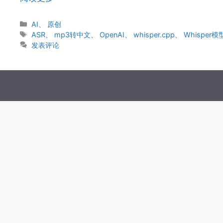
分
AI
、
原创
类
标
ASR
、
mp3转中文
、
OpenAI
、
whisper.cpp
、
Whisper模
签
发表评论