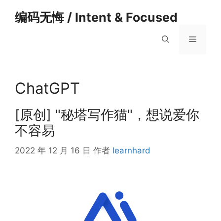
跳
编码无悔 / Intent & Focused
至
内
菜
容
单
ChatGPT
[原创] "秘塔写作猫"，想说爱你
不容易
2022 年 12 月 16 日
作者
learnhard