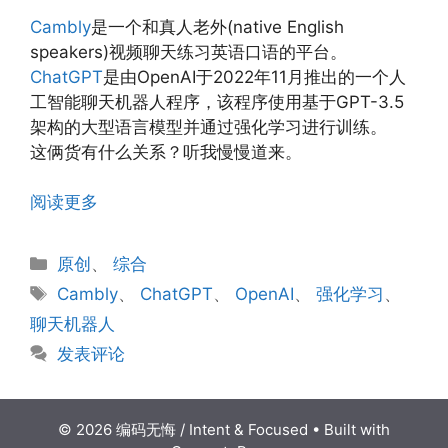
Cambly
是一个和真人老外(native English
speakers)视频聊天练习英语口语的平台。
ChatGPT
是由OpenAI于2022年11月推出的一个人
工智能聊天机器人程序，该程序使用基于GPT-3.5
架构的大型语言模型并通过强化学习进行训练。
这俩货有什么关系？听我慢慢道来。
阅读更多
分
原创
、
综合
类
标
Cambly
、
ChatGPT
、
OpenAI
、
强化学习
、
签
聊天机器人
发表评论
© 2026 编码无悔 / Intent & Focused
• Built with