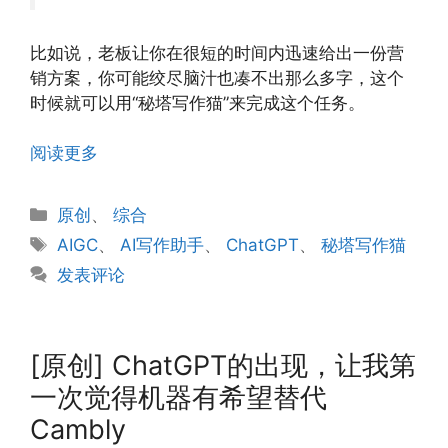
比如说，老板让你在很短的时间内迅速给出一份营
销方案，你可能绞尽脑汁也凑不出那么多字，这个
时候就可以用“秘塔写作猫”来完成这个任务。
阅读更多
分
原创
、
综合
类
标
AIGC
、
AI写作助手
、
ChatGPT
、
秘塔写作猫
签
发表评论
[原创] ChatGPT的出现，让我第
一次觉得机器有希望替代
Cambly