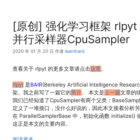
[原创] 强化学习框架 rlpy
并行采样器CpuSampler
2020 年 01 月 20 日
作者
learnhard
查看关于 rlpyt 的更多文章请点击
这里
。
rlpyt
是
BAIR
(Berkeley Artificial Intellig
架。我之前写了一篇它的
简介
。 本文是
上一篇
文章的续
我们已经知道了CpuSampler有两个父类：BaseSampler 
定义了一堆接口，没什么好说的，因此本文接着分析另一个父类 P
在 ParallelSamplerBase 中，初始化函数 ini
这正是本文的主要内容。
阅读更多