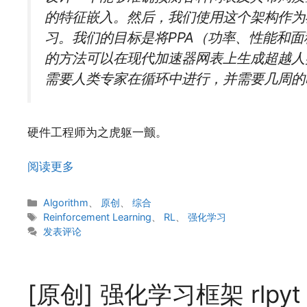
的特征嵌入。然后，我们使用这个架构作为
习。我们的目标是将PPA（功率、性能和
的方法可以在现代加速器网表上生成超越人
需要人类专家在循环中进行，并需要几周的
硬件工程师为之虎躯一颤。
阅读更多
分
Algorithm
、
原创
、
综合
类
标
Reinforcement Learning
、
RL
、
强化学习
签
发表评论
[原创] 强化学习框架 rlpy