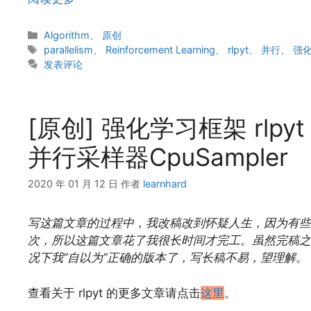
分
Algorithm
、
原创
类
标
parallelism
、
Reinforcement Learning
、
rlpyt
、
并行
、
强
签
发表评论
[原创] 强化学习框架 rlpy
并行采样器CpuSampler
2020 年 01 月 12 日
作者
learnhard
写这篇文章的过程中，我改稿改到怀疑人生，因为有些
次，所以这篇文章花了我很长时间才完工。虽然完稿之
况下我“自以为”正确的版本了，写长稿不易，望理解。
查看关于 rlpyt 的更多文章请点击
这里
。