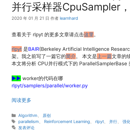
并行采样器CpuSampler，
2020 年 01 月 21 日
作者
learnhard
查看关于 rlpyt 的更多文章请点击
这里
。
rlpyt
是
BAIR
(Berkeley Artificial Intellig
架。我之前写了一篇它的
简介
。 本文是
上一篇
文章的续
本文将分析 CPU并行模式下的 ParallelSamplerBase
▶▶
worker的代码在哪
rlpyt/samplers/parallel/worker.py
阅读更多
分
Algorithm
、
原创
类
标
parallelism
、
Reinforcement Learning
、
rlpyt
、
并行
、
强
签
发表评论