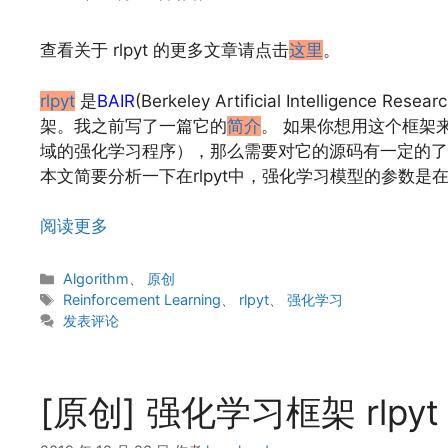
查看关于 rlpyt 的更多文章请点击
这里
。
rlpyt
是
BAIR
(Berkeley Artificial Intellig
架。我之前写了一篇它的
简介
。 如果你想用这个框架来
域的强化学习程序），那么需要对它的源码有一定的了
本文简要分析一下在rlpyt中，强化学习模型的参数
阅读更多
分
Algorithm
、
原创
类
标
Reinforcement Learning
、
rlpyt
、
强化学习
签
发表评论
[原创] 强化学习框架 rlpyt 