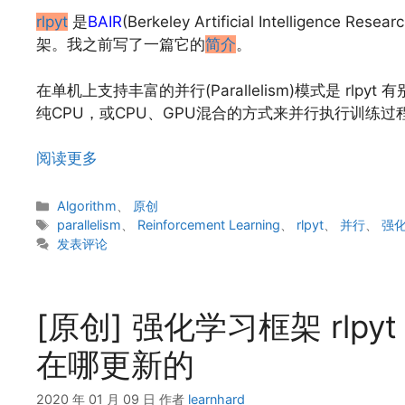
rlpyt
是
BAIR
(Berkeley Artificial Intellig
架。我之前写了一篇它的
简介
。
在单机上支持丰富的并行(Parallelism)模式是 rlp
纯CPU，或CPU、GPU混合的方式来并行执行训练过
阅读更多
分
Algorithm
、
原创
类
标
parallelism
、
Reinforcement Learning
、
rlpyt
、
并行
、
强
签
发表评论
[原创] 强化学习框架 rlpy
在哪更新的
2020 年 01 月 09 日
作者
learnhard