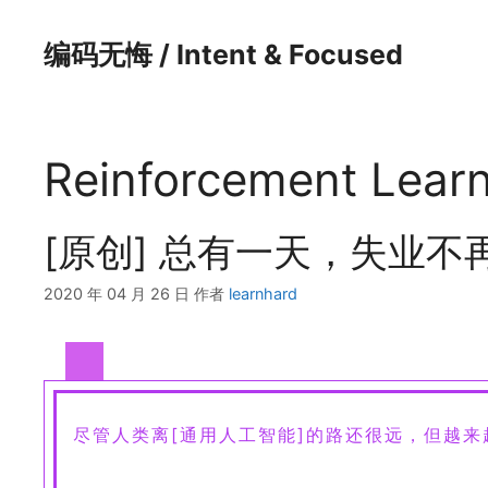
跳
至
编码无悔 / Intent & Focused
内
容
Reinforcement Lear
[原创] 总有一天，失业不
2020 年 04 月 26 日
作者
learnhard
尽管人类离[通用人工智能]的路还很远，但越