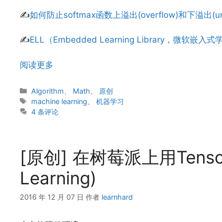
✍
如何防止softmax函数上溢出(overflow)和下溢出(und
✍
ELL（Embedded Learning Library，微软
阅读更多
分
Algorithm
、
Math
、
原创
类
标
machine learning
、
机器学习
签
4 条评论
[原创] 在树莓派上用Tenso
Learning)
2016 年 12 月 07 日
作者
learnhard