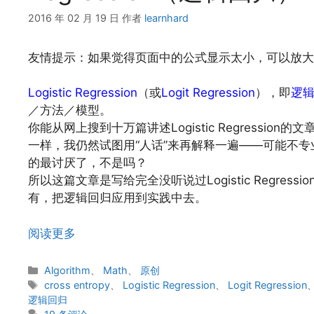
2016 年 02 月 19 日
作者
learnhard
友情提示：如果觉得页面中的公式显示太小，可以放大
Logistic Regression
（或
Logit Regression
），即
逻
／方法／模型。
你能从网上搜到十万篇讲述Logistic Regressi
一样，我仍然试图用“人话”来再解释一遍——可能不
的最讨厌了，不是吗？
所以这篇文章是写给完全没听说过Logistic Regr
有，把逻辑回归应用到实践中去。
阅读更多
分
Algorithm
、
Math
、
原创
类
标
cross entropy
、
Logistic Regression
、
Logit Regression
签
逻辑回归