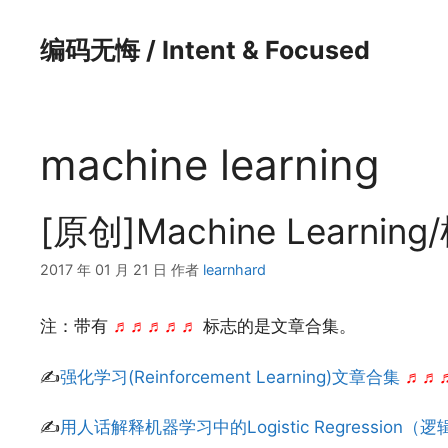
跳
至
编码无悔 / Intent & Focused
内
容
machine learning
[原创]Machine Learn
2017 年 01 月 21 日
作者
learnhard
注：带有
♬♬♬♬♬
标志的是文章合集。
✍
强化学习(Reinforcement Learning)文章合集
♬♬
✍
用人话解释机器学习中的Logistic Regression（