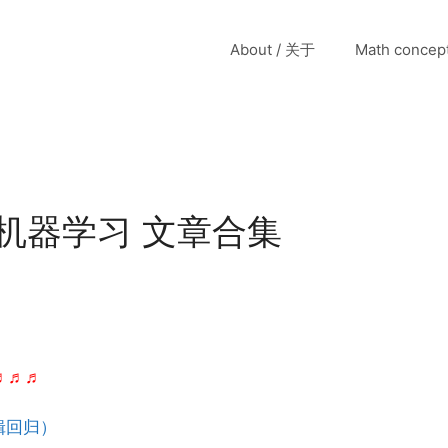
About / 关于
Math conce
ing/机器学习 文章合集
♬♬♬
逻辑回归）