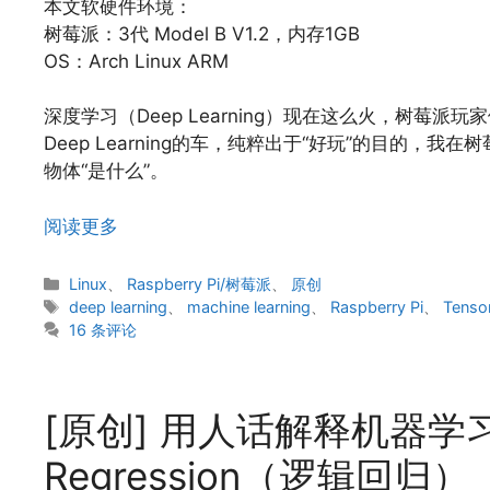
本文软硬件环境：
树莓派：3代 Model B V1.2，内存1GB
OS：Arch Linux ARM
深度学习（Deep Learning）现在这么火，树莓
Deep Learning的车，纯粹出于“好玩”的目的，我
物体“是什么”。
阅读更多
分
Linux
、
Raspberry Pi/树莓派
、
原创
类
标
deep learning
、
machine learning
、
Raspberry Pi
、
Tenso
签
16 条评论
[原创] 用人话解释机器学习中
Regression（逻辑回归）