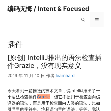
跳
编码无悔 / Intent & Focused
至
内
菜
容
单
插件
[原创] IntelliJ推出的语法检查插
件Grazie，没有现实意义
2019 年 11 月 10 日
作者
learnhard
今天看到一篇推送的技术文章，说IntelliJ推出了一
个语法检查插件
Grazie
，但它不是用于检查面向编
译器的语法，而是用于检查面向人类的语法，比如
引号里的字符串、注释语句里的语法，等等。我认