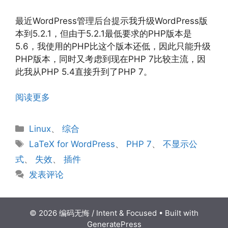
最近WordPress管理后台提示我升级WordPress版
本到5.2.1，但由于5.2.1最低要求的PHP版本是
5.6，我使用的PHP比这个版本还低，因此只能升级
PHP版本，同时又考虑到现在PHP 7比较主流，因
此我从PHP 5.4直接升到了PHP 7。
阅读更多
分
Linux
、
综合
类
标
LaTeX for WordPress
、
PHP 7
、
不显示公
签
式
、
失效
、
插件
发表评论
© 2026 编码无悔 / Intent & Focused
• Built with
GeneratePress