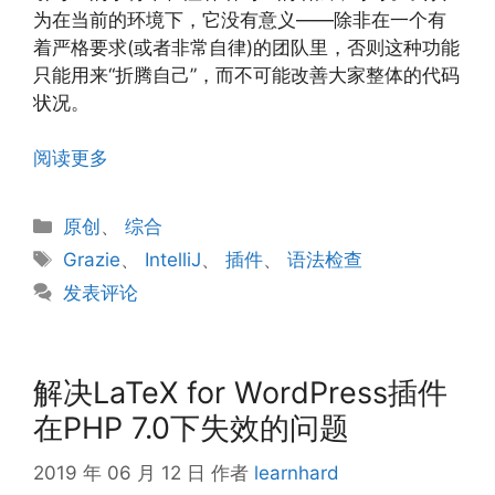
为在当前的环境下，它没有意义——除非在一个有
着严格要求(或者非常自律)的团队里，否则这种功能
只能用来“折腾自己”，而不可能改善大家整体的代码
状况。
阅读更多
分
原创
、
综合
类
标
Grazie
、
IntelliJ
、
插件
、
语法检查
签
发表评论
解决LaTeX for WordPress插件
在PHP 7.0下失效的问题
2019 年 06 月 12 日
作者
learnhard