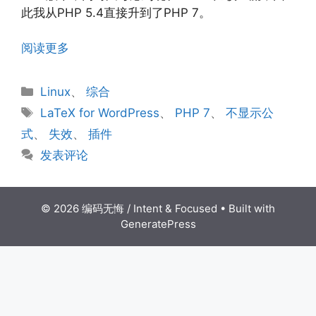
此我从PHP 5.4直接升到了PHP 7。
阅读更多
分
Linux
、
综合
类
标
LaTeX for WordPress
、
PHP 7
、
不显示公
签
式
、
失效
、
插件
发表评论
© 2026 编码无悔 / Intent & Focused
• Built with
GeneratePress