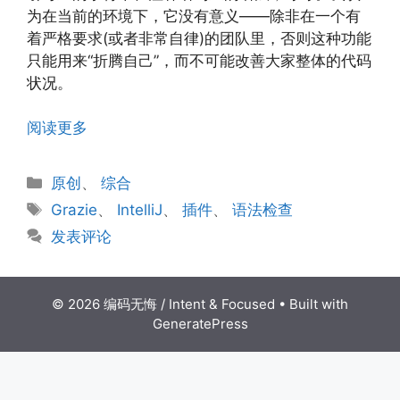
为在当前的环境下，它没有意义——除非在一个有
着严格要求(或者非常自律)的团队里，否则这种功能
只能用来“折腾自己”，而不可能改善大家整体的代码
状况。
阅读更多
分
原创
、
综合
类
标
Grazie
、
IntelliJ
、
插件
、
语法检查
签
发表评论
© 2026 编码无悔 / Intent & Focused
• Built with
GeneratePress