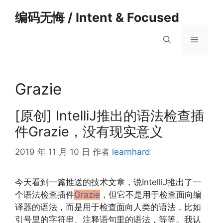
跳
编码无悔 / Intent & Focused
至
内
菜
容
单
Grazie
[原创] IntelliJ推出的语法检查插
件Grazie，没有现实意义
2019 年 11 月 10 日
作者
learnhard
今天看到一篇推送的技术文章，说IntelliJ推出了一
个语法检查插件
Grazie
，但它不是用于检查面向编
译器的语法，而是用于检查面向人类的语法，比如
引号里的字符串、注释语句里的语法，等等。我认