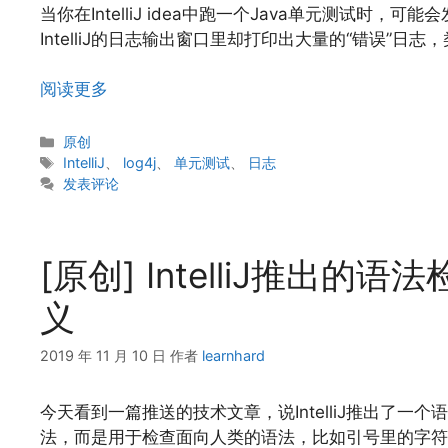
当你在IntelliJ idea中跑一个Java单元测试
IntelliJ的日志输出窗口里却打印出大量的“错误”日
阅读更多
分
原创
类
标
IntelliJ
、
log4j
、
单元测试
、
日志
签
发表评论
[原创] IntelliJ推出的
义
2019 年 11 月 10 日
作者
learnhard
今天看到一篇推送的技术文章，说IntelliJ推出了一个
法，而是用于检查面向人类的语法，比如引号里的字符