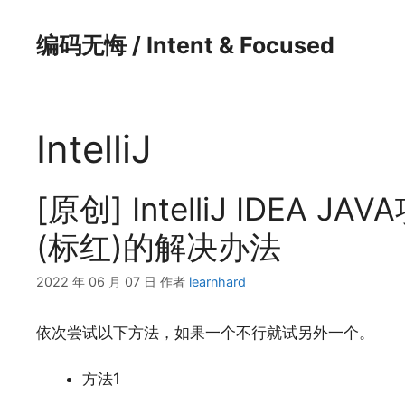
跳
至
编码无悔 / Intent & Focused
内
容
IntelliJ
[原创] IntelliJ IDEA
(标红)的解决办法
2022 年 06 月 07 日
作者
learnhard
依次尝试以下方法，如果一个不行就试另外一个。
方法1