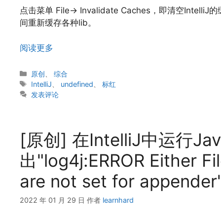
点击菜单 File→ Invalidate Caches，即清空In
间重新缓存各种lib。
阅读更多
分
原创
、
综合
类
标
IntelliJ
、
undefined
、
标红
签
发表评论
[原创] 在IntelliJ中运行Ja
出"log4j:ERROR Either Fil
are not set for append
2022 年 01 月 29 日
作者
learnhard