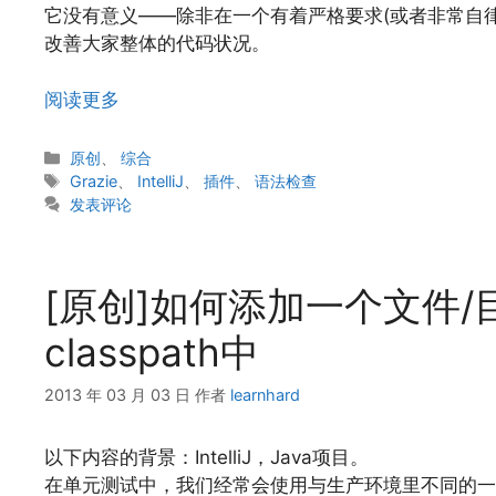
它没有意义——除非在一个有着严格要求(或者非常自律
改善大家整体的代码状况。
阅读更多
分
原创
、
综合
类
标
Grazie
、
IntelliJ
、
插件
、
语法检查
签
发表评论
[原创]如何添加一个文件/目录
classpath中
2013 年 03 月 03 日
作者
learnhard
以下内容的背景：IntelliJ，Java项目。
在单元测试中，我们经常会使用与生产环境里不同的一