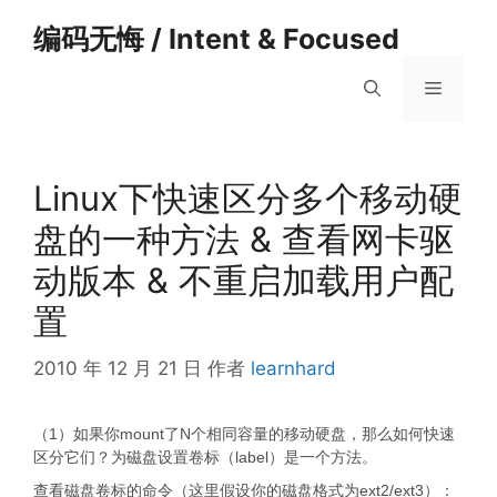
跳
编码无悔 / Intent & Focused
至
内
菜
容
单
Linux下快速区分多个移动硬
盘的一种方法 & 查看网卡驱
动版本 & 不重启加载用户配
置
2010 年 12 月 21 日
作者
learnhard
（1）如果你mount了N个相同容量的移动硬盘，那么如何快速
区分它们？为磁盘设置卷标（label）是一个方法。
查看磁盘卷标的命令（这里假设你的磁盘格式为ext2/ext3）：