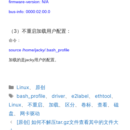
firmware-version: N/A
bus-info: 0000:02:00.0
文章来源：http://www.codelast.com/
（3）不重启加载用户配置：
命令：
source /home/jacky/.bash_profile
加载的是jacky用户的配置。
文章来源：http://www.codelast.com/
分
Linux
、
原创
类
标
bash_profile
、
driver
、
e2label
、
ethtool
、
签
Linux
、
不重启
、
加载
、
区分
、
卷标
、
查看
、
磁
盘
、
网卡驱动
[原创] 如何不解压tar.gz文件查看其中的文件大