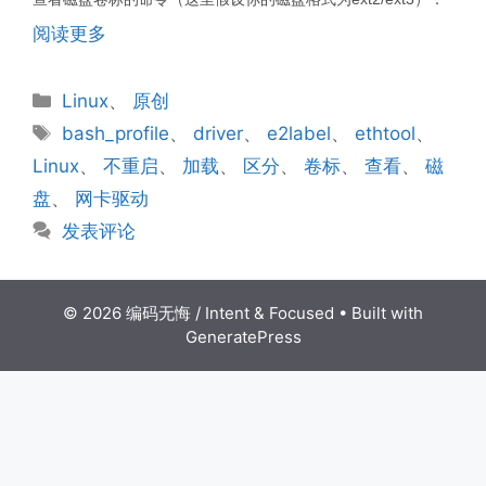
阅读更多
分
Linux
、
原创
类
标
bash_profile
、
driver
、
e2label
、
ethtool
、
签
Linux
、
不重启
、
加载
、
区分
、
卷标
、
查看
、
磁
盘
、
网卡驱动
发表评论
© 2026 编码无悔 / Intent & Focused
• Built with
GeneratePress