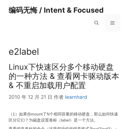
跳
编码无悔 / Intent & Focused
至
内
菜
容
单
e2label
Linux下快速区分多个移动硬盘
的一种方法 & 查看网卡驱动版本
& 不重启加载用户配置
2010 年 12 月 21 日
作者
learnhard
（1）如果你mount了N个相同容量的移动硬盘，那么如何快速
区分它们？为磁盘设置卷标（label）是一个方法。
查看磁盘卷标的命令（这里假设你的磁盘格式为ext2/ext3）：