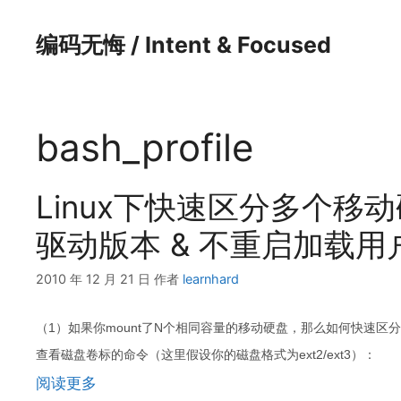
跳
至
编码无悔 / Intent & Focused
内
容
bash_profile
Linux下快速区分多个移
驱动版本 & 不重启加载用
2010 年 12 月 21 日
作者
learnhard
（1）如果你mount了N个相同容量的移动硬盘，那么如何快速区分
查看磁盘卷标的命令（这里假设你的磁盘格式为ext2/ext3）：
阅读更多