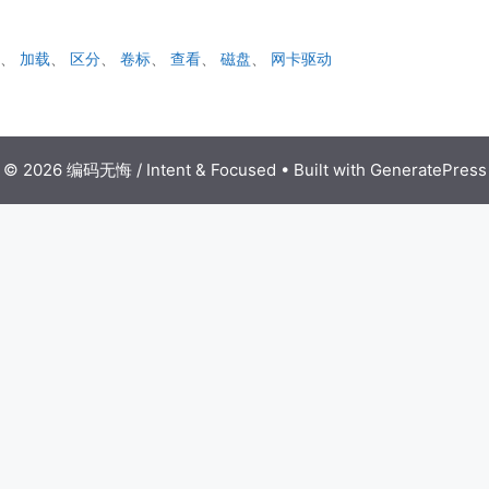
启
、
加载
、
区分
、
卷标
、
查看
、
磁盘
、
网卡驱动
© 2026 编码无悔 / Intent & Focused
• Built with
GeneratePress