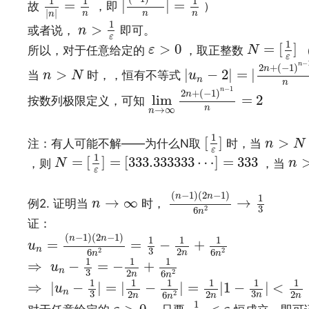
1
1
1
=
|
|
=
故
，即
）
|
|
n
n
n
n
n
>
1
ε
1
>
或者说，
即可。
n
ε
N
=
[
1
ε
]
ε
>
0
1
>
0
=
[
]
所以，对于任意给定的
，取正整数
ε
N
ε
|
u
n
−
2
|
=
|
2
n
+
(
−
1
)
n
−
n
>
N
n
2
+
(
−
1
)
n
>
|
−
2
|
=
|
当
时，，恒有不等式
n
N
u
n
n
lim
n
→
∞
2
n
+
(
−
1
)
n
−
1
n
=
2
−
1
n
2
+
(
−
1
)
n
lim
=
2
按数列极限定义，可知
n
→
∞
n
[
1
ε
]
n
>
N
1
[
]
>
注：有人可能不解——为什么N取
时，当
n
N
ε
N
=
[
1
ε
]
=
[
333.333333
⋯
]
=
333
n
>
1
=
[
]
=
[
333.333333
⋯
]
=
333
，则
，当
N
n
ε
文章来源：
http://www.codelast.com/
(
n
−
1
)
(
2
n
−
1
)
6
n
2
→
1
3
(
−
1
)
(
2
−
1
)
n
→
∞
n
n
1
→
∞
→
例2. 证明当
时，
n
3
2
6
n
证：
u
n
=
(
n
−
1
)
(
2
n
−
1
)
6
n
2
=
1
3
−
1
2
n
+
1
6
n
2
(
−
1
)
(
2
−
1
)
n
n
1
1
1
=
=
−
+
u
n
3
2
2
2
6
6
n
n
n
⇒
u
n
−
1
3
=
−
1
2
n
+
1
6
n
2
1
1
1
⇒
−
=
−
+
u
n
3
2
2
6
n
n
⇒
|
u
n
−
1
3
|
=
|
1
2
n
−
1
6
n
2
|
=
1
2
n
|
1
−
1
3
n
|
<
1
2
n
1
1
1
1
1
1
⇒
|
−
|
=
|
−
|
=
|
1
−
|
<
u
n
3
3
2
2
2
2
6
n
n
n
n
n
1
2
n
<
ε
ε
>
0
1