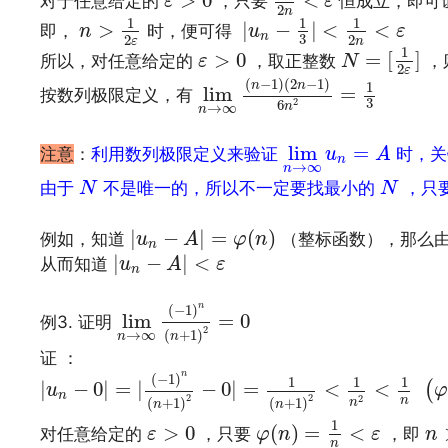
>
0
<
对于任意给定的
，只要
恒成立，即可
ε
ε
2
n
|
u
n
−
1
3
|
<
1
2
n
<
ε
n
>
1
2
ε
1
1
1
>
|
−
|
<
<
即，
时，便可得
n
u
ε
n
3
2
2
n
ε
N
=
[
1
2
ε
]
ε
>
0
1
>
0
=
[
]
所以，对任意给定的
，取正整数
，
ε
N
2
ε
lim
n
→
∞
(
n
−
1
)
(
2
n
−
1
)
6
n
2
=
(
−
1
)
(
2
−
1
)
n
n
1
lim
=
按数列极限定义，有
3
2
6
n
→
∞
n
文章来源：
http://www.codelast.com/
lim
n
→
∞
u
n
=
A
lim
=
注意
：
利用数列极限定义来验证
时，关
u
A
n
→
∞
n
N
N
由于
不是唯一的，所以不一定要找最小的
，只
N
N
|
u
n
−
A
|
=
φ
(
n
)
|
−
|
=
(
)
例如，知道
（整标函数），那么
u
A
φ
n
n
|
u
n
−
A
|
<
ε
|
−
|
<
从而知道
u
A
ε
n
lim
n
→
∞
(
−
1
)
n
(
n
+
1
)
2
=
0
n
(
−
1
)
lim
=
0
例3. 证明
2
→
∞
(
+
1
)
n
n
证 ：
|
u
n
−
0
|
=
|
(
−
1
)
n
(
n
+
1
)
2
−
0
|
=
1
(
n
+
1
)
2
<
1
n
2
<
1
n
(
−
1
)
1
1
1
|
−
0
|
=
|
−
0
|
=
<
<
(
u
n
2
2
2
n
n
(
+
1
)
(
+
1
)
n
n
n
φ
(
n
)
=
1
n
<
ε
ε
>
0
1
>
0
(
)
=
<
对任意给定的
，只要
，即
ε
φ
n
ε
n
n