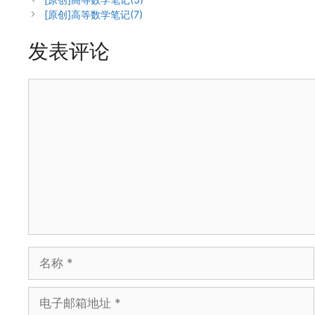
[原创]高等数学笔记(7)
发表评论
评
论
名
称
电
子