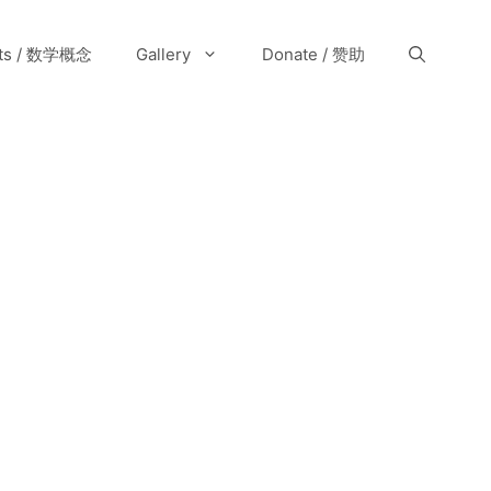
pts / 数学概念
Gallery
Donate / 赞助