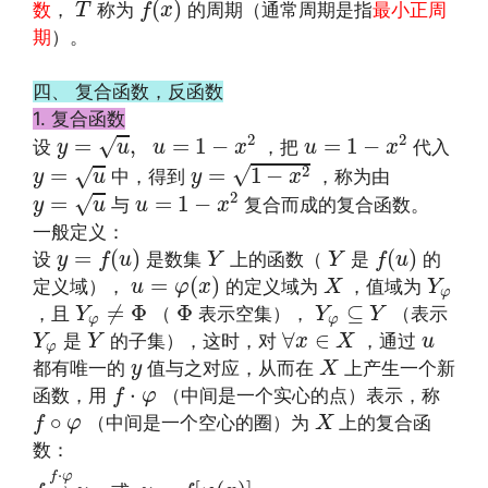
T
(
)
数
，
称为
的周期（通常周期是指
最小正周
T
f
x
期
）。
文章来源：
http://www.codelast.com/
四、 复合函数，反函数
1. 复合函数
y
=
u
,
u
=
1
−
x
2
u
=
1
−
x
2
2
2
=
,
=
1
−
=
1
−
√
设
，把
代入
y
u
u
x
u
x
y
=
1
−
x
2
y
=
u
√
2
=
=
1
−
√
中，得到
，称为由
y
u
y
x
y
=
u
u
=
1
−
x
2
2
=
=
1
−
√
与
复合而成的复合函数。
y
u
u
x
一般定义：
y
=
f
(
u
)
f
(
u
)
Y
Y
=
(
)
(
)
设
是数集
上的函数（
是
的
y
f
u
Y
Y
f
u
u
=
φ
(
x
)
X
Y
φ
=
(
)
定义域），
的定义域为
，值域为
u
φ
x
X
Y
φ
Y
φ
≠
Φ
Y
φ
⊆
Y
Φ
≠
Φ
Φ
⊆
，且
（
表示空集），
（表示
Y
Y
Y
φ
φ
Y
φ
Y
∀
x
∈
X
u
∀
∈
是
的子集），这时，对
，通过
Y
Y
x
X
u
φ
X
y
都有唯一的
值与之对应，从而在
上产生一个新
y
X
f
⋅
φ
⋅
函数，用
（中间是一个实心的点）表示，称
f
φ
f
∘
φ
X
∘
（中间是一个空心的圈）为
上的复合函
f
φ
X
数：
f
→
f
⋅
φ
y
⋅
y
=
f
[
φ
(
x
)
]
f
φ