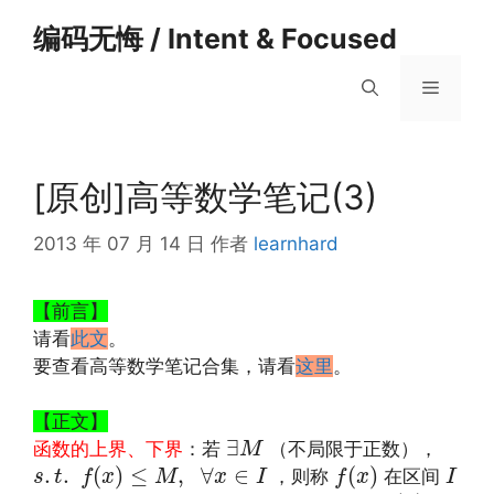
跳
编码无悔 / Intent & Focused
至
内
菜
容
单
[原创]高等数学笔记(3)
2013 年 07 月 14 日
作者
learnhard
【前言】
请看
此文
。
要查看高等数学笔记合集，请看
这里
。
【正文】
∃
M
∃
函数的上界、下界
：若
（不局限于正数），
M
s
.
t
.
f
(
x
)
≤
M
,
∀
x
∈
I
f
(
x
)
I
.
.
(
)
≤
,
∀
∈
(
)
，则称
在区间
s
t
f
x
M
x
I
f
x
I
f
(
x
)
N
>
M
N