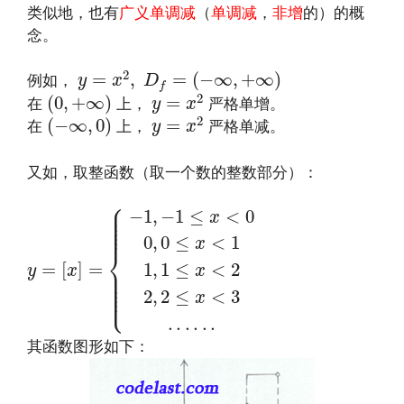
类似地，也有
广义单调减
（
单调减
，
非增
的）的概
念。
文章来源：
http://www.codelast.com/
y
=
x
2
,
D
f
=
(
−
∞
,
+
∞
)
2
=
,
=
(
−
∞
,
+
∞
)
例如，
y
x
D
f
y
=
x
2
(
0
,
+
∞
)
2
(
0
,
+
∞
)
=
在
上，
严格单增。
y
x
y
=
x
2
(
−
∞
,
0
)
2
(
−
∞
,
0
)
=
在
上，
严格单减。
y
x
又如，取整函数（取一个数的整数部分）：
⎧
y
=
[
x
]
=
{
−
1
,
−
1
≤
x
<
0
0
,
0
≤
x
<
1
1
,
1
≤
x
<
2
2
,
2
≤
x
<
3
⎪

⎪

−
1
,
−
1
≤
<
0
⎪

x
⎪

⎪

⎪
0
,
0
≤
<
1
x
⎨
=
[
]
=
1
,
1
≤
<
2
⎪

y
x
x
⎪

⎪

⎪

⎪

⎩
⎪
2
,
2
≤
<
3
x
.
.
.
.
.
.
其函数图形如下：