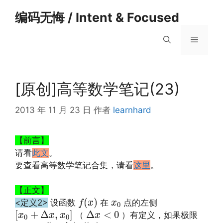
跳
编码无悔 / Intent & Focused
至
内
菜
容
单
[原创]高等数学笔记(23)
2013 年 11 月 23 日
作者
learnhard
【前言】
请看
此文
。
要查看高等数学笔记合集，请看
这里
。
【正文】
f
(
x
)
x
0
(
)
<定义2>
设函数
在
点的左侧
f
x
x
0
[
x
0
+
Δ
x
,
x
0
]
Δ
x
<
0
[
+
Δ
,
]
Δ
<
0
（
）有定义，如果极限
x
x
x
x
0
0
lim
Δ
x
→
0
−
f
(
x
0
+
Δ
x
)
−
f
(
x
0
)
Δ
x