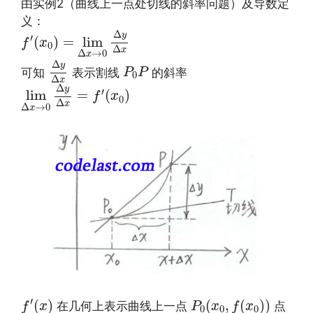
由实例2（曲线上一点处切线的斜率问题）及导数定
义：
f
′
(
x
0
)
=
lim
Δ
x
→
0
Δ
y
Δ
x
Δ
y
′
(
)
=
lim
f
x
0
Δ
x
Δ
→
0
x
Δ
y
Δ
x
P
0
P
Δ
y
可知
表示割线
的斜率
P
P
0
Δ
x
lim
Δ
x
→
0
Δ
y
Δ
x
=
f
′
(
x
0
)
Δ
y
′
lim
=
(
)
f
x
0
Δ
x
Δ
→
0
x
文章来源：
http://www.codelast.com/
f
′
(
x
)
P
0
(
x
0
,
f
(
x
0
)
)
′
(
)
(
,
(
)
)
在几何上表示曲线上一点
点
f
x
P
x
f
x
0
0
0