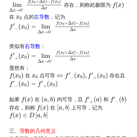
f
(
x
)
(
+
Δ
)
−
(
)
f
x
x
f
x
0
0
lim
(
)
存在，则称此极限为
f
x
Δ
x
−
Δ
→
0
x
x
0
在
点的
左导数
，记为
x
0
f
′
−
(
x
0
)
=
lim
Δ
x
→
0
−
f
(
x
0
+
Δ
x
)
−
f
(
x
0
)
Δ
x
(
+
Δ
)
−
(
)
f
x
x
f
x
′
0
0
(
)
=
lim
f
x
0
−
Δ
x
−
Δ
→
0
x
类似有
右导数
：
f
′
+
(
x
0
)
=
lim
Δ
x
→
0
+
f
(
x
0
+
Δ
x
)
−
f
(
x
0
)
Δ
x
(
+
Δ
)
−
(
)
f
x
x
f
x
′
0
0
(
)
=
lim
f
x
0
+
Δ
x
+
Δ
→
0
x
显然有：
f
(
x
0
)
⇔
f
′
−
(
x
0
)
,
f
′
+
(
x
0
)
x
0
′
′
(
)
⇔
(
)
,
(
)
在
点可导
存在且
f
x
x
f
x
f
x
0
0
0
0
−
+
f
′
−
(
x
0
)
=
f
′
+
(
x
0
)
′
′
(
)
=
(
)
f
x
f
x
0
0
−
+
文章来源：
http://www.codelast.com/
f
(
x
)
(
a
,
b
)
f
′
+
(
a
)
f
′
−
(
b
)
′
′
(
)
(
,
)
(
)
(
)
如果
在
内可导，且
和
f
x
a
b
f
a
f
b
+
−
f
(
x
)
[
a
,
b
]
(
)
[
,
]
存在，则称
在
上可导，记为
f
x
a
b
f
(
x
)
∈
D
[
a
,
b
]
(
)
∈
[
,
]
f
x
D
a
b
三、
导数的几何意义