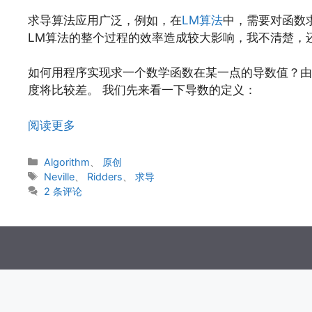
求导算法应用广泛，例如，在
LM算法
中，需要对函数
LM算法的整个过程的效率造成较大影响，我不清楚，
如何用程序实现求一个数学函数在某一点的导数值？由
度将比较差。 我们先来看一下导数的定义：
阅读更多
分
Algorithm
、
原创
类
标
Neville
、
Ridders
、
求导
签
2 条评论