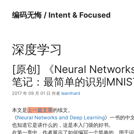
跳
至
编码无悔 / Intent & Focused
内
容
深度学习
[原创] 《Neural Network
笔记：最简单的识别MNIS
2017 年 09 月 01 日
作者
learnhard
本文是
上一篇文章
的续文。
《
Neural Networks and Deep Learning
》一书的中
也知道它是讲什么的，这是本入门级的好书。
在第一章中，作者展示了如何编写一个简单的、用于识别M