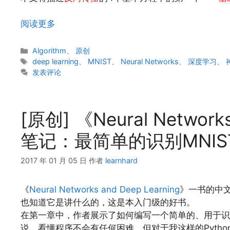
阅读更多
分
Algorithm
、
原创
类
标
deep learning
、
MNIST
、
Neural Networks
、
深度学习
、
签
发表评论
[原创] 《Neural Network
笔记：最简单的识别MNIS
2017 年 01 月 05 日
作者
learnhard
《
Neural Networks and Deep Learning
》一书的中
也知道它是讲什么的，这是本入门级的好书。
在第一章中，作者展示了如何编写一个简单的、用于识别M
说，看懂程序不会有任何困难，但对于我这样的Pyth