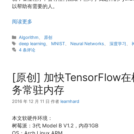
以帮助有需要的人。
阅读更多
分
Algorithm
、
原创
类
标
deep learning
、
MNIST
、
Neural Networks
、
深度学习
、
签
4 条评论
[原创] 加快TensorF
务常驻内存
2016 年 12 月 11 日
作者
learnhard
本文软硬件环境：
树莓派：3代 Model B V1.2，内存1GB
OS：Arch Linux ARM