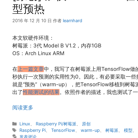
型预热
2016 年 12 月 10 日
作者
learnhard
本文软硬件环境：
树莓派：3代 Model B V1.2，内存1GB
OS：Arch Linux ARM
在
上一篇文章
中，我写了在树莓派上用TensorFlo
秒执行一次预测的实用性为0。因此，有必要采取一些措施
就是“预热”（warm-up），把TensorFlow移植到树
出了
性能测试的结果
。依照作者的描述，我也测试了一
阅读更多
分
Linux
、
Raspberry Pi/树莓派
、
原创
类
标
Raspberry Pi
、
TensorFlow
、
warm-up
、
树莓派
、
模型
签
发表评论