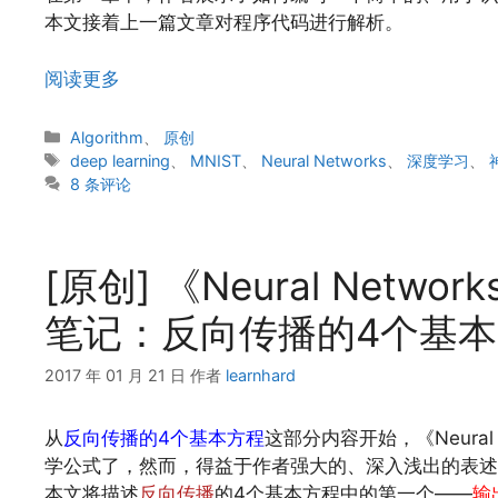
本文接着上一篇文章对程序代码进行解析。
阅读更多
分
Algorithm
、
原创
类
标
deep learning
、
MNIST
、
Neural Networks
、
深度学习
、
签
8 条评论
[原创] 《Neural Network
笔记：反向传播的4个基本方
2017 年 01 月 21 日
作者
learnhard
从
反向传播的4个基本方程
这部分内容开始，《Neural N
学公式了，然而，得益于作者强大的、深入浅出的表述
本文将描述
反向传播
的4个基本方程中的第一个——
输