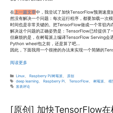
在
上一篇文章
中，我尝试了加快TensorFlow预测
然没有解决一个问题：每次运行程序，都要加载一次模
时间也是非常关键的。把TensorFlow做成一个常
解决这个问题的正确姿势是：TensorFlow已经提供
但麻烦的是，在树莓派上编译TensorFlow Serv
Python wheel包之前，还是算了吧...
因此，下面我用一个很挫的办法来实现一个简陋的TensorFl
阅读更多
分
Linux
、
Raspberry Pi/树莓派
、
原创
类
标
deep learning
、
Raspberry Pi
、
TensorFlow
、
树莓派
、
模
签
发表评论
[原创] 加快TensorF