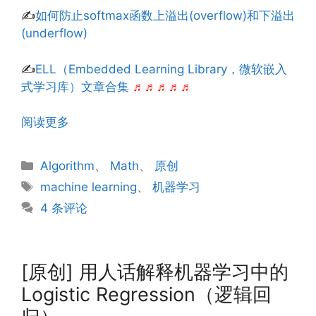
✍
如何防止softmax函数上溢出(overflow)和下溢出
(underflow)
✍
ELL（Embedded Learning Library，微软嵌入
式学习库）文章合集
♬♬♬♬♬
阅读更多
分
Algorithm
、
Math
、
原创
类
标
machine learning
、
机器学习
签
4 条评论
[原创] 用人话解释机器学习中的
Logistic Regression（逻辑回