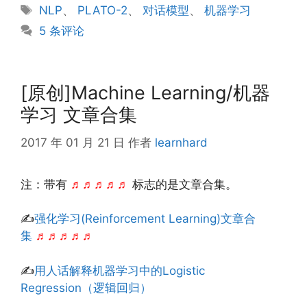
类
标
NLP
、
PLATO-2
、
对话模型
、
机器学习
签
5 条评论
[原创]Machine Learning/机器
学习 文章合集
2017 年 01 月 21 日
作者
learnhard
注：带有
♬♬♬♬♬
标志的是文章合集。
✍
强化学习(Reinforcement Learning)文章合
集
♬♬♬♬♬
✍
用人话解释机器学习中的Logistic
Regression（逻辑回归）