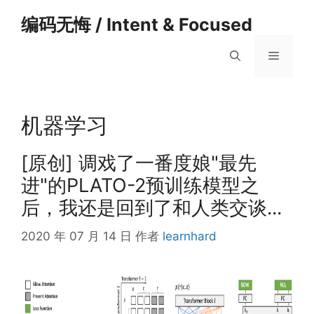
跳
编码无悔 / Intent & Focused
至
内
菜
容
单
机器学习
[原创] 调戏了一番度娘"最先
进"的PLATO-2预训练模型之
后，我还是回到了和人类交谈...
2020 年 07 月 14 日
作者
learnhard