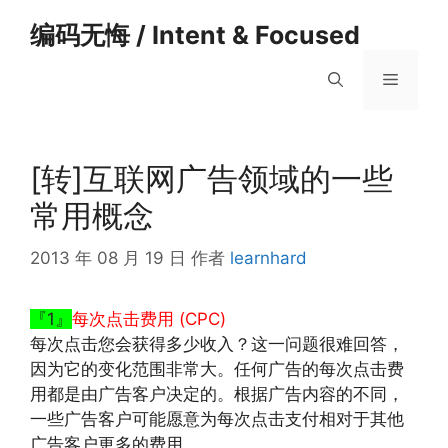
跳
编码无悔 / Intent & Focused
至
内
菜
容
单
[转]互联网广告领域的一些
常用概念
2013 年 08 月 19 日
作者
learnhard
『1』
每次点击费用 (CPC)
每次点击您会获得多少收入？这一问题很难回答，
因为它的变化范围非常大。任何广告的每次点击费
用都是由广告客户决定的。根据广告内容的不同，
一些广告客户可能愿意为每次点击支付相对于其他
广告客户更多的费用。