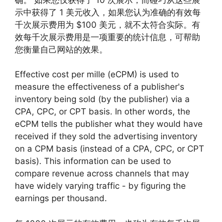
示中获得了 1 美元收入，如果您认为准确的有效每
千次展示费用为 $100 美元，就不太符合实际。有
效每千次展示费用是一项重要的统计信息，可帮助
您衡量自己网站的效果。
Effective cost per mille (eCPM) is used to
measure the effectiveness of a publisher's
inventory being sold (by the publisher) via a
CPA, CPC, or CPT basis. In other words, the
eCPM tells the publisher what they would have
received if they sold the advertising inventory
on a CPM basis (instead of a CPA, CPC, or CPT
basis). This information can be used to
compare revenue across channels that may
have widely varying traffic - by figuring the
earnings per thousand.