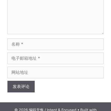
名
称
电
子
邮
网
箱
站
地
地
址
址
© 2026 编码无悔 / Intent & Focused
• Built with