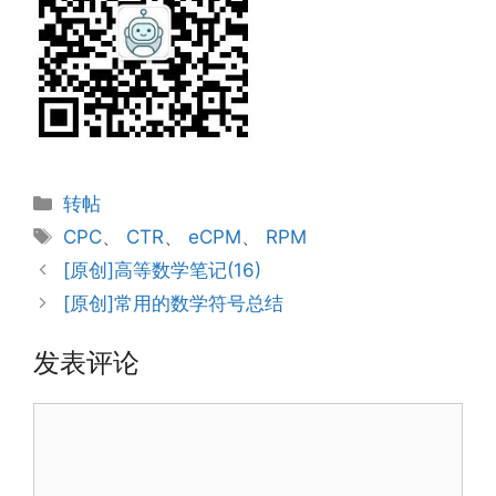
分
转帖
类
标
CPC
、
CTR
、
eCPM
、
RPM
签
[原创]高等数学笔记(16)
[原创]常用的数学符号总结
发表评论
评
论