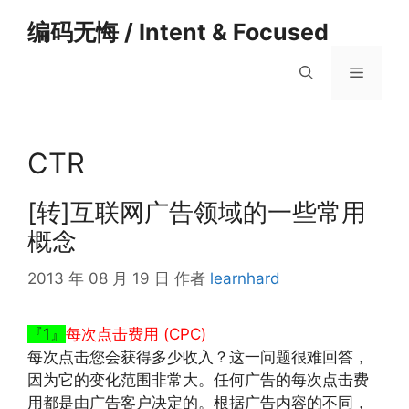
跳
编码无悔 / Intent & Focused
至
内
菜
容
单
CTR
[转]互联网广告领域的一些常用
概念
2013 年 08 月 19 日
作者
learnhard
『1』
每次点击费用 (CPC)
每次点击您会获得多少收入？这一问题很难回答，
因为它的变化范围非常大。任何广告的每次点击费
用都是由广告客户决定的。根据广告内容的不同，