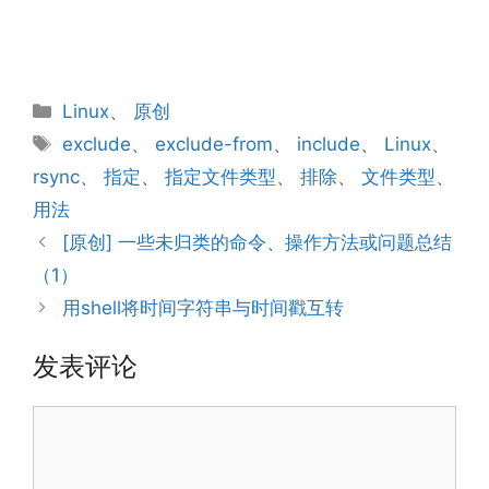
NULL
分
Linux
、
原创
类
标
exclude
、
exclude-from
、
include
、
Linux
、
签
rsync
、
指定
、
指定文件类型
、
排除
、
文件类型
、
用法
[原创] 一些未归类的命令、操作方法或问题总结
（1）
用shell将时间字符串与时间戳互转
发表评论
评
论