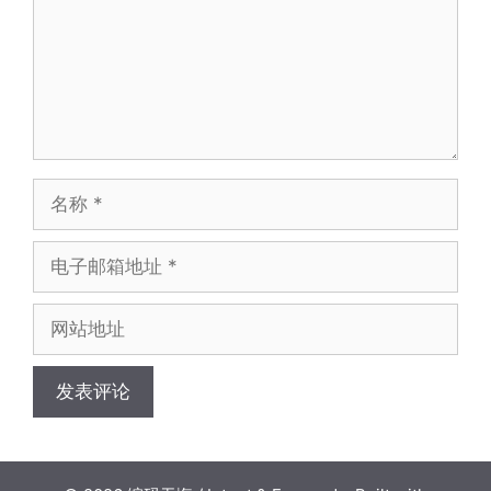
名
称
电
子
邮
网
箱
站
地
地
址
址