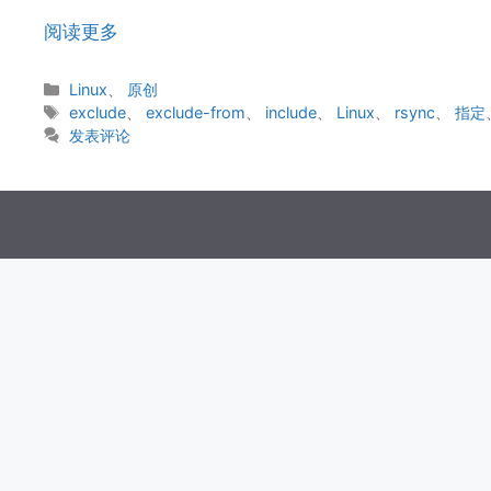
阅读更多
分
Linux
、
原创
类
标
exclude
、
exclude-from
、
include
、
Linux
、
rsync
、
指定
签
发表评论