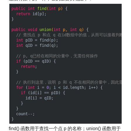
public
int
find
(
int
 p)
{

return
 id[p];

}

public
void
union
(
int
 p, 
int
 q)
{

// 查找点 p 和点 q 在id数组中的值，从而可以接着判断
int
 pID = find(p);

int
 qID = find(q);

// p, q已经在相同的分量中，无需任何操作
if
 (pID == qID) {

return
;

  }

// 执行到这里，说明 p 和 q 不在相同的分量中，因此需
for
 (
int
 i = 
0
; i < id.length; i++) {

if
 (id[i] == pID) {

      id[i] = qID;

    }

  }

  count--;

find() 函数用于查找一个点 p 的名称；union() 函数用于