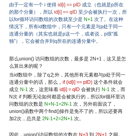
由于一定有一个 i 使得
id[i] == pID
成立（也就是p所在
的那个分量），所以
id[i] == qID
至少会被执行一次，所
以for循环访问数组的次数就至少是
N+1
次了。在这种
情况下，所有id数组中，只有一个元素是与p处于同一
连通分量的（其实也就是p这一个，或者说，p很“孤
独”），它会被合并到q所在的连通分量中。
文章来源：
http://www.codelast.com/
那么union() 访问数组的次数，最多是 2N+1，这又是怎
么算出来的呢？
当id数组中，除了q之外，其他所有元素都与p处于同一
连通分量中的话，那么，
if (id[i] == pID)
这个条件就会
成立
N-1
次，这意味着
id[i] = qID
会被执行
N-1
次，而
N次 if 判断无论如何都是会被执行的，所以for循环里访
问数组的次数是
N+N-1=2N-1
次，另外前面说了，
union()函数中两个find()操作是免不了的，所以还要再
加2次，总共是
2N-1+2=2N+1
次。
因此，union()访问数组的次数在
N+3
到
2N+1
之间。