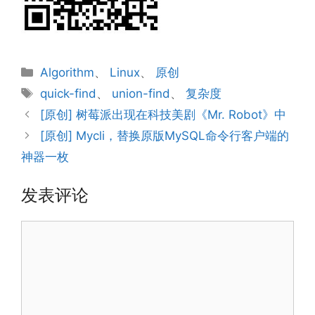
分
Algorithm
、
Linux
、
原创
类
标
quick-find
、
union-find
、
复杂度
签
[原创] 树莓派出现在科技美剧《Mr. Robot》中
[原创] Mycli，替换原版MySQL命令行客户端的
神器一枚
发表评论
评
论