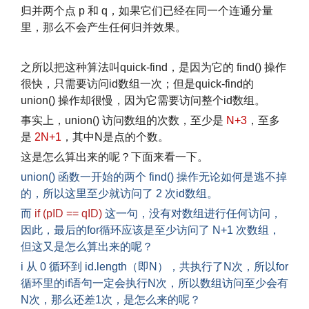
归并两个点 p 和 q，如果它们已经在同一个连通分量
里，那么不会产生任何归并效果。
文章来源：
http://www.codelast.com/
之所以把这种算法叫quick-find，是因为它的 find() 操作
很快，只需要访问id数组一次；但是quick-find的
union() 操作却很慢，因为它需要访问整个id数组。
事实上，union() 访问数组的次数，至少是
N+3
，至多
是
2N+1
，其中N是点的个数。
这是怎么算出来的呢？下面来看一下。
union() 函数一开始的两个 find() 操作无论如何是逃不掉
的，所以这里至少就访问了 2 次id数组。
而
if (pID == qID)
这一句，没有对数组进行任何访问，
因此，最后的for循环应该是至少访问了 N+1 次数组，
但这又是怎么算出来的呢？
i 从 0 循环到 id.length（即N），共执行了N次，所以for
循环里的if语句一定会执行N次，所以数组访问至少会有
N次，那么还差1次，是怎么来的呢？