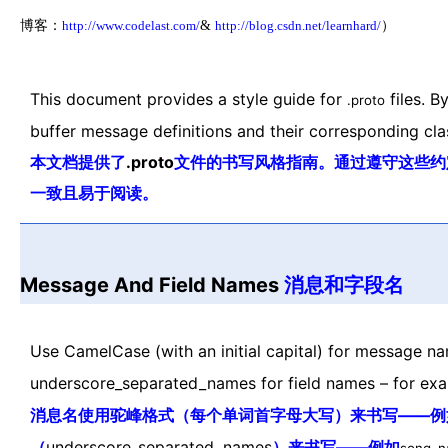
博客：
http://www.codelast.com/
&
http://blog.csdn.net/learnhard/
）
This document provides a style guide for
files. B
.proto
buffer message definitions and their corresponding cla
本文档提供了
.proto
文件的书写风格指南。通过遵守这些约
一致且易于阅读。
Message And Field Names
消息和字段名
Use CamelCase (with an initial capital) for message n
underscore_separated_names for field names – for ex
消息名使用驼峰格式（每个单词首字母大写）来书写——例
（
underscore_separated_names
）来书写——例如
song_