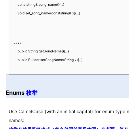
const
string
&
song_name
()
{
...
}
void
set_song_name
(
const
string
&
x
)
{
...
}
Java
:
public
String getSongName
()
{
...
}
public
Builder setSongName
(
String v
)
{
...
}
Enums
枚举
Use CamelCase (with an initial capital) for enum t
names: