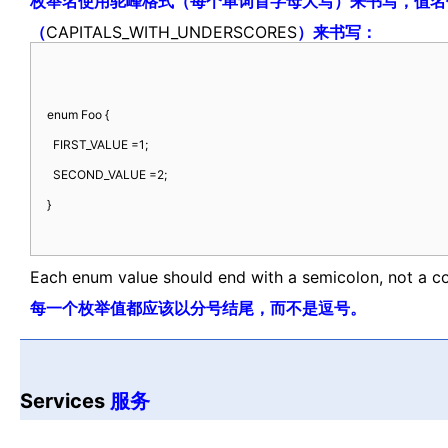
枚举名使用驼峰格式（每个单词首字母大写）来书写，值名
（
CAPITALS_WITH_UNDERSCORES
）来书写：
enum
Foo
{
FIRST_VALUE
=
1
;
SECOND_VALUE
=
2
;
}
Each enum value should end with a semicolon, not a 
每一个枚举值都应该以分号结尾，而不是逗号。
http://www.codelast.com/
文章来源：
Services
服务