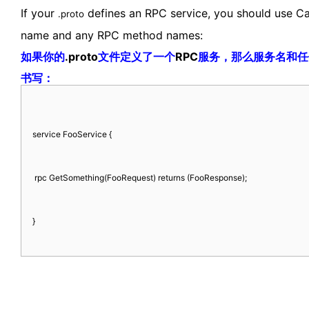
If your
defines an RPC service, you should use Cam
.proto
name and any RPC method names:
如果你的
.proto
文件定义了一个
RPC
服务，那么服务名和任
书写：
service FooService {
rpc GetSomething(FooRequest) returns (FooResponse);
}