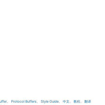
uffer
、
Protocol Buffers
、
Style Guide
、
中文
、
教程
、
翻译