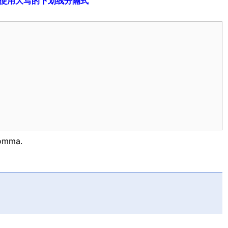
使用大写的下划线分隔式
comma.