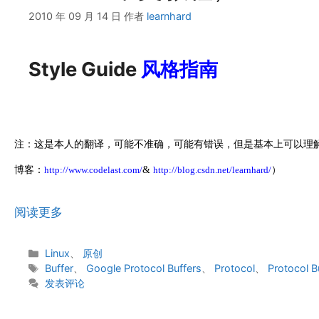
2010 年 09 月 14 日
作者
learnhard
Style Guide
风格指南
注：这是本人的翻译，可能不准确，可能有错误，但是基本上可以理
博客：
http://www.codelast.com/
&
http://blog.csdn.net/learnhard/
）
阅读更多
分
Linux
、
原创
类
标
Buffer
、
Google Protocol Buffers
、
Protocol
、
Protocol B
签
发表评论