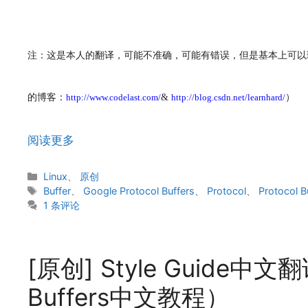
注：这是本人的翻译，可能不准确，可能有错误，但是基本上可以
的博客：
http://www.codelast.com/
&
http://blog.csdn.net/learnhard/
）
阅读更多
分
Linux
、
原创
类
标
Buffer
、
Google Protocol Buffers
、
Protocol
、
Protocol B
签
1 条评论
[原创] Style Guide中文翻译
Buffers中文教程）