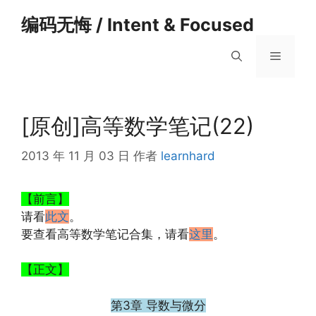
跳
编码无悔 / Intent & Focused
至
内
菜
容
单
[原创]高等数学笔记(22)
2013 年 11 月 03 日
作者
learnhard
【前言】
请看
此文
。
要查看高等数学笔记合集，请看
这里
。
【正文】
第3章 导数与微分
y
=
f
(
x
)