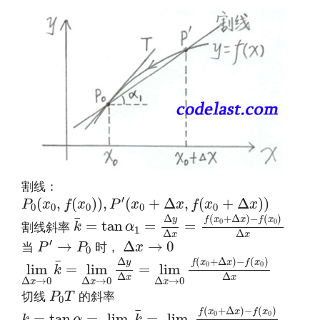
割线：
P
0
(
x
0
,
f
(
x
0
)
)
,
P
′
(
x
0
+
Δ
x
,
f
(
x
0
+
Δ
x
)
)
′
(
,
(
)
)
,
(
+
Δ
,
(
+
Δ
)
)
P
x
f
x
P
x
x
f
x
x
0
0
0
0
0
k
¯
=
tan
α
1
=
Δ
y
Δ
x
=
f
(
x
0
+
Δ
x
)
−
f
(
x
0
)
Δ
x
(
+
Δ
)
−
(
)
Δ
¯
f
x
x
f
x
y
0
0
=
tan
=
=
割线斜率
k
α
1
Δ
Δ
x
x
P
′
→
P
0
Δ
x
→
0
′
→
Δ
→
0
当
时，
P
P
x
0
lim
Δ
x
→
0
k
¯
=
lim
Δ
x
→
0
Δ
y
Δ
x
=
lim
Δ
x
→
0
f
(
x
0
+
(
+
Δ
)
−
(
)
Δ
¯
f
x
x
f
x
y
0
0
lim
=
lim
=
lim
k
Δ
Δ
x
x
Δ
→
0
Δ
→
0
Δ
→
0
x
x
x
P
0
T
切线
的斜率
P
T
0
k
=
tan
α
=
lim
Δ
x
→
0
k
¯
=
lim
Δ
x
→
0
f
(
x
0
+
Δ
x
)
−
f
(
x
(
+
Δ
)
−
(
)
¯
f
x
x
f
x
0
0
=
tan
=
lim
=
lim
k
α
k