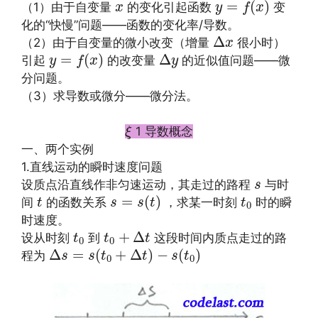
x
=
(
)
（1）由于自变量
的变化引起函数
变
x
y
f
x
化的“快慢”问题——函数的变化率/导数。
Δ
x
Δ
（2）由于自变量的微小改变（增量
很小时）
x
y
=
f
(
x
)
Δ
y
=
(
)
Δ
引起
的改变量
的近似值问题——微
y
f
x
y
分问题。
（3）求导数或微分——微分法。
ξ
1 导数概念
ξ
一、两个实例
1.直线运动的瞬时速度问题
s
设质点沿直线作非匀速运动，其走过的路程
与时
s
s
=
s
(
t
)
t
t
0
=
(
)
间
的函数关系
，求某一时刻
时的瞬
t
s
s
t
t
0
时速度。
t
0
+
Δ
t
t
0
+
Δ
设从时刻
到
这段时间内质点走过的路
t
t
t
0
0
Δ
s
=
s
(
t
0
+
Δ
t
)
−
s
(
t
0
)
Δ
=
(
+
Δ
)
−
(
)
程为
s
s
t
t
s
t
0
0