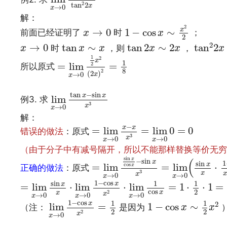
2
tan
2
x
→
0
x
解：
1
−
cos
x
∼
x
2
2
x
→
0
2
x
→
0
1
−
cos
∼
前面已经证明了
时
；
x
x
2
tan
2
2
x
→
0
tan
2
x
∼
2
x
tan
x
∼
x
2
→
0
tan
∼
tan
2
∼
2
tan
2
时
，则
，
x
x
x
x
x
x
=
lim
x
→
0
1
2
x
2
(
2
x
)
2
=
1
8
1
2
x
1
=
lim
=
2
所以原式
8
2
(
2
)
→
0
x
x
lim
x
→
0
tan
x
−
sin
x
x
3
tan
−
sin
x
x
lim
例3. 求
3
x
→
0
x
解：
=
lim
x
→
0
x
−
x
x
3
=
lim
x
→
0
0
=
−
x
x
=
lim
=
lim
0
=
0
错误的做法
：原式
3
x
→
0
→
0
x
x
（由于分子中有减号隔开，所以不能那样替换等价无穷
=
lim
x
→
0
sin
x
cos
x
−
sin
x
x
3
=
sin
(
x
−
sin
x
1
sin
x
=
lim
=
lim
⋅
cos
x
正确的做法
：原式
3
x
x
x
→
0
→
0
x
x
=
lim
x
→
0
sin
x
x
⋅
lim
x
→
0
1
−
cos
x
x
2
⋅
lim
x
→
0
1
1
−
cos
sin
1
1
x
x
=
lim
⋅
lim
⋅
lim
=
1
⋅
⋅
1
=
cos
2
x
2
x
x
→
0
→
0
→
0
x
x
x
lim
x
→
0
1
−
cos
x
x
2
=
1
2
1
−
cos
x
∼
1
2
x
2
1
−
cos
1
1
x
2
lim
=
1
−
cos
∼
（注：
是因为
x
x
2
2
2
x
→
0
x
文章来源：
http://www.codelast.com/