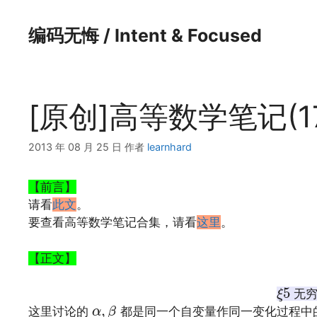
跳
至
编码无悔 / Intent & Focused
内
容
[原创]高等数学笔记(1
2013 年 08 月 25 日
作者
learnhard
【前言】
请看
此文
。
要查看高等数学笔记合集，请看
这里
。
【正文】
ξ
5
5
无穷
ξ
α
,
β
,
这里讨论的
都是同一个自变量作同一变化过程中
α
β