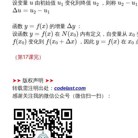
u
2
−
u
1
u
u
1
u
2
−
设变量
由初始值
变化到终值
，则称
u
u
u
u
u
1
2
2
1
Δ
u
=
u
2
−
u
1
Δ
=
−
u
u
u
2
1
y
=
f
(
x
)
Δ
y
=
(
)
Δ
函数
的增量
：
y
f
x
y
y
=
f
(
x
)
N
(
x
0
)
x
0
=
(
)
(
)
设函数
在
内有定义，自变量从
y
f
x
N
x
x
0
0
f
(
x
0
)
f
(
x
0
+
Δ
x
)
y
=
f
(
x
)
x
0
(
)
(
+
Δ
)
=
(
)
变化到
，因此
在
f
x
f
x
x
y
f
x
x
0
0
0
文章来源：
http://www.codelast.com/
（第17课完）
文章来源：
https://www.codelast.com/
➤➤
版权声明
➤➤
转载需注明出处：
codelast.com
感谢关注我的微信公众号（微信扫一扫）：