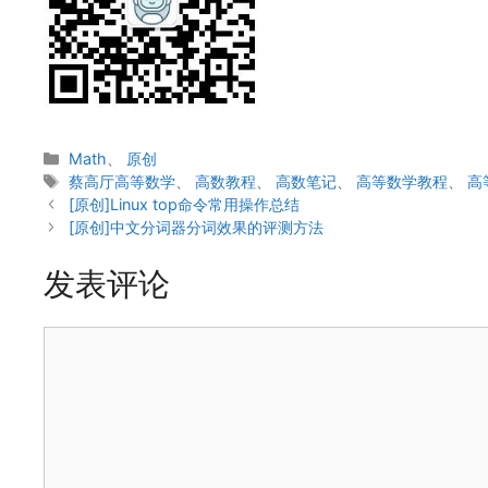
分
Math
、
原创
类
标
蔡高厅高等数学
、
高数教程
、
高数笔记
、
高等数学教程
、
高
签
[原创]Linux top命令常用操作总结
[原创]中文分词器分词效果的评测方法
发表评论
评
论