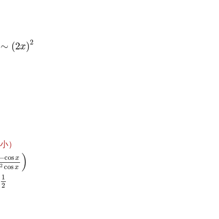
x
∼
(
2
x
)
2
2
∼
(
2
)
x
0
小）
lim
x
→
0
(
sin
x
x
⋅
1
−
cos
x
x
2
cos
x
)
)
−
cos
x
2
cos
x
cos
x
=
1
⋅
1
2
⋅
1
=
1
2
1
2
）