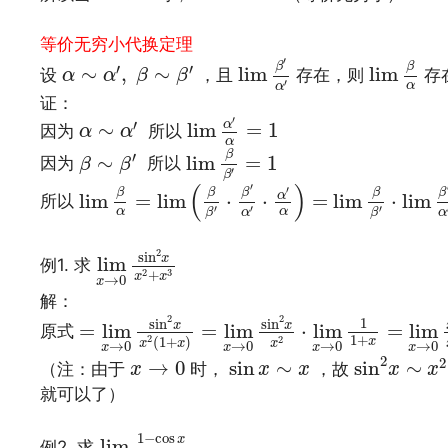
文章来源：
http://www.codelast.com/
等价无穷小代换定理
lim
β
′
α
′
lim
β
α
α
∼
α
′
,
β
∼
β
′
′
β
β
′
′
∼
,
∼
lim
lim
设
，且
存在，则
存
α
α
β
β
′
α
α
证：
lim
α
′
α
=
1
α
∼
α
′
′
′
α
∼
lim
=
1
因为
所以
α
α
α
lim
β
β
′
=
1
β
∼
β
′
β
′
∼
lim
=
1
因为
所以
β
β
′
β
lim
β
α
=
lim
(
β
β
′
⋅
β
′
α
′
⋅
α
′
α
)
=
lim
β
β
′
⋅
lim
β
′
α
′
⋅
(
)
′
′
β
β
β
β
β
α
lim
=
lim
⋅
⋅
=
lim
⋅
lim
所以
′
′
′
α
α
α
α
β
β
lim
x
→
0
sin
2
x
x
2
+
x
3
2
sin
x
lim
例1. 求
2
3
+
x
x
→
0
x
解：
=
lim
x
→
0
sin
2
x
x
2
(
1
+
x
)
=
lim
x
→
0
sin
2
x
x
2
2
1
sin
sin
x
x
=
lim
=
lim
⋅
lim
=
lim
原式
1
+
2
(
1
+
)
x
2
x
x
x
→
0
→
0
→
0
→
0
x
x
x
x
sin
2
x
∼
x
2
x
→
0
sin
x
∼
x
2
2
→
0
sin
∼
sin
∼
（注：由于
时，
，故
x
x
x
x
x
就可以了）
文章来源：
http://www.codelast.com/
lim
x
→
0
1
−
cos
x
tan
2
2
x
1
−
cos
x
lim
例2. 求