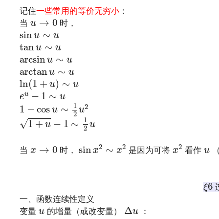
记住
一些常用的等价无穷小
：
u
→
0
→
0
当
时，
u
sin
u
∼
u
sin
∼
u
u
tan
u
∼
u
tan
∼
u
u
arcsin
u
∼
u
arcsin
∼
u
u
arctan
u
∼
u
arctan
∼
u
u
ln
(
1
+
u
)
∼
u
ln
(
1
+
)
∼
u
u
e
u
−
1
∼
u
−
1
∼
u
e
u
1
−
cos
u
∼
1
2
u
2
1
2
1
−
cos
∼
u
u
2
1
+
u
−
1
∼
1
2
u
1
√
1
+
−
1
∼
u
u
2
sin
x
2
∼
x
2
x
2
x
→
0
u
2
2
2
→
0
sin
∼
当
时，
是因为可将
看作
（
x
x
x
x
u
文章来源：
http://www.codelast.com/
ξ
6
6
ξ
一、函数连续性定义
Δ
u
u
Δ
变量
的增量（或改变量）
：
u
u