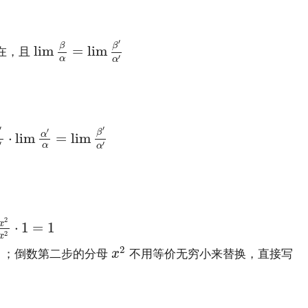
lim
β
α
=
lim
β
′
α
′
′
β
β
lim
=
lim
在，且
′
α
α
lim
α
′
α
=
lim
β
′
α
′
′
′
′
β
α
⋅
lim
=
lim
′
′
α
α
2
⋅
lim
x
→
0
1
1
+
x
=
lim
x
→
0
x
2
x
2
⋅
1
=
1
2
x
⋅
1
=
1
2
x
x
2
2
；倒数第二步的分母
不用等价无穷小来替换，直接写
x