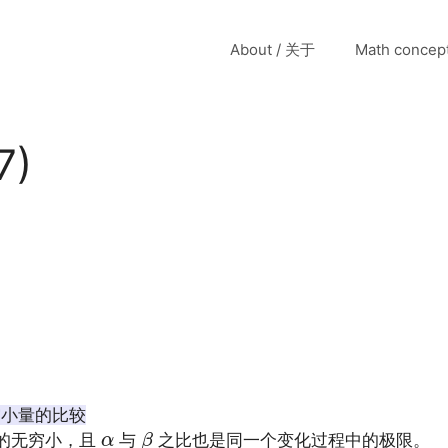
About / 关于
Math conce
7)
小量的比较
β
α
的无穷小，且
与
之比也是同一个变化过程中的极限。
α
β