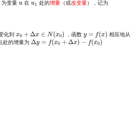
u
u
1
为变量
在
处的
增量
（或
改变量
），记为
u
u
1
x
0
+
Δ
x
∈
N
(
x
0
)
y
=
f
(
x
)
+
Δ
∈
(
)
=
(
)
变化到
，函数
相应地从
x
x
N
x
y
f
x
0
0
Δ
y
=
f
(
x
0
+
Δ
x
)
−
f
(
x
0
)
Δ
=
(
+
Δ
)
−
(
)
点处的增量为
y
f
x
x
f
x
0
0