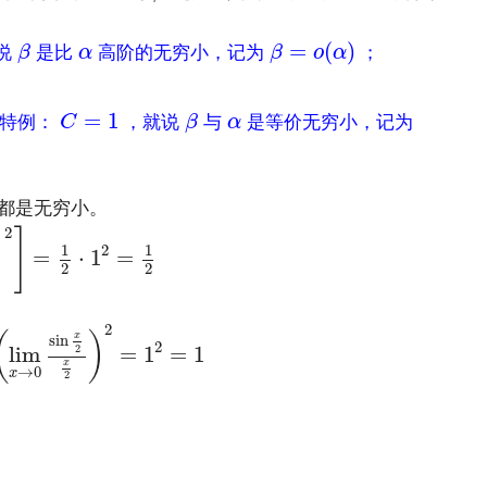
β
=
o
(
α
)
β
α
=
(
)
说
是比
高阶的无穷小，记为
；
β
α
β
o
α
C
=
1
β
α
=
1
。特例：
，就说
与
是等价无穷小，记为
C
β
α
都是无穷小。
x
2
=
lim
x
→
0
[
1
2
⋅
(
sin
x
2
x
2
)
2
]
=
1
2
⋅
1
2
=
1
2
2
]
)
1
1
2
=
⋅
1
=
2
2
2
⋅
1
2
)
⋅
1
2
x
2
=
lim
x
→
0
sin
2
x
2
(
x
2
)
2
=
(
lim
x
→
0
sin
x
2
(
)
x
sin
2
lim
=
1
=
1
2
x
→
0
x
2
）
os
x
=
1
⋅
1
=
1