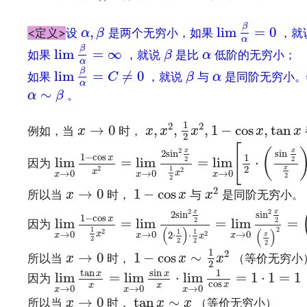
lim
β
α
=
0
α
,
β
β
,
lim
=
0
<定义>
设
是两个无穷小，如果
，就
α
β
α
lim
β
α
=
∞
β
α
β
lim
=
∞
如果
，就说
是比
低阶的无穷小；
β
α
α
lim
β
α
=
C
≠
0
β
α
β
lim
=
≠
0
如果
，就说
与
是同阶无穷小
C
β
α
α
α
∼
β
∼
。
α
β
文章来源：
http://www.codelast.com/
x
,
x
2
,
1
2
x
2
,
1
−
cos
x
,
tan
x
x
→
0
1
2
2
→
0
,
,
,
1
−
cos
,
tan
例如，当
时，
x
x
x
x
x
x
2
lim
x
→
0
1
−
cos
x
x
2
=
lim
x
→
0
2
sin
2
x
2
1
2
[
2
(
x
x
2
sin
sin
1
−
cos
1
x
lim
=
lim
=
lim
⋅
2
2
因为
2
x
1
2
2
x
→
0
→
0
→
0
x
x
x
x
2
2
x
2
x
→
0
1
−
cos
x
2
→
0
1
−
cos
所以当
时，
与
是同阶无穷小。
x
x
x
lim
x
→
0
1
−
cos
x
1
2
x
2
=
lim
x
→
0
2
sin
2
x
2
(
2
2
x
x
2
sin
sin
1
−
cos
x
lim
=
lim
=
lim
=
2
2
因为
(
)
2
1
(
)
2
1
1
→
0
→
0
→
0
x
2
2
⋅
⋅
x
x
x
x
x
2
2
2
2
1
−
cos
x
∼
1
2
x
2
x
→
0
1
2
→
0
1
−
cos
∼
所以当
时，
（等价无穷小
x
x
x
2
lim
x
→
0
tan
x
x
=
lim
x
→
0
sin
x
x
⋅
lim
x
→
0
1
c
sin
tan
1
x
x
lim
=
lim
⋅
lim
=
1
⋅
1
=
1
因为
cos
x
x
x
→
0
→
0
→
0
x
x
x
x
→
0
tan
x
∼
x
→
0
tan
∼
所以当
时，
（等价无穷小）
x
x
x