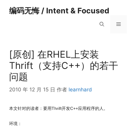
跳
编码无悔 / Intent & Focused
至
内
菜
容
单
[原创] 在RHEL上安装
Thrift（支持C++）的若干
问题
2010 年 12 月 15 日
作者
learnhard
本文针对的读者：要用Thrift开发C++应用程序的人。
环境：