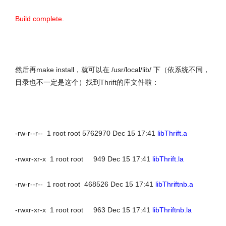
Build complete.
然后再make install，就可以在 /usr/local/lib/ 下（依系统不同，
目录也不一定是这个）找到Thrift的库文件啦：
-rw-r--r-- 1 root root 5762970 Dec 15 17:41
libThrift.a
-rwxr-xr-x 1 root root 949 Dec 15 17:41
libThrift.la
-rw-r--r-- 1 root root 468526 Dec 15 17:41
libThriftnb.a
-rwxr-xr-x 1 root root 963 Dec 15 17:41
libThriftnb.la