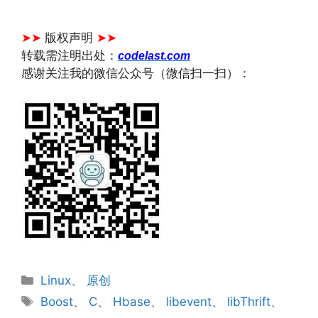
文章来源：
https://www.codelast.com/
➤➤
版权声明
➤➤
转载需注明出处：
codelast.com
感谢关注我的微信公众号（微信扫一扫）：
分
Linux
、
原创
类
标
Boost
、
C
、
Hbase
、
libevent
、
libThrift
、
签