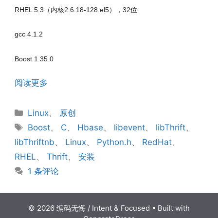
RHEL 5.3（内核2.6.18-128.el5），32位
gcc 4.1.2
Boost 1.35.0
阅读更多
分
Linux
、
原创
类
标
Boost
、
C
、
Hbase
、
libevent
、
libThrift
、
签
libThriftnb
、
Linux
、
Python.h
、
RedHat
、
RHEL
、
Thrift
、
安装
1 条评论
© 2026 编码无悔 / Intent & Focused
• Built with