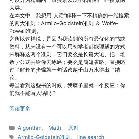
大类。
在本文中，我想用“人话”解释一下不精确的一维搜索
的两大准则：Armijo-Goldstein准则 ＆ Wolfe-
Powell准则。
之所以这样说，是因为我读到的所有最优化的书或
资料，从来没有一个可以用初学者都能理解的方式
来解释这两个准则，它们要么是长篇大论、把一堆
数学公式丢给你去琢磨；要么是简短省略、直接略
过了解释的步骤就一句话跨越千山万水得出了结
论。
每当看到这些书的时候，我脑子里就一个反应：你
们就不能写人话吗？
阅读更多
分
Algorithm
、
Math
、
原创
类
标
Armijo-Goldstein准则
、
line search
、