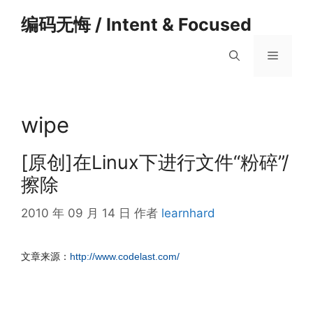
跳
编码无悔 / Intent & Focused
至
内
菜
容
单
wipe
[原创]在Linux下进行文件“粉碎”/
擦除
2010 年 09 月 14 日
作者
learnhard
文章来源：
http://www.codelast.com/