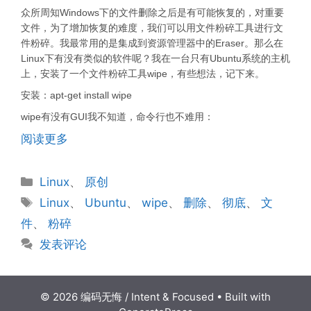
众所周知Windows下的文件删除之后是有可能恢复的，对重要
文件，为了增加恢复的难度，我们可以用文件粉碎工具进行文
件粉碎。我最常用的是集成到资源管理器中的Eraser。那么在
Linux下有没有类似的软件呢？我在一台只有Ubuntu系统的主机
上，安装了一个文件粉碎工具wipe，有些想法，记下来。
安装：apt-get install wipe
wipe有没有GUI我不知道，命令行也不难用：
阅读更多
分
Linux
、
原创
类
标
Linux
、
Ubuntu
、
wipe
、
删除
、
彻底
、
文
签
件
、
粉碎
发表评论
© 2026 编码无悔 / Intent & Focused
• Built with