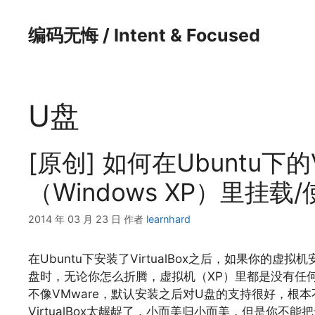
跳
至
编码无悔 / Intent & Focused
内
容
U盘
[原创] 如何在Ubuntu下的V
（Windows XP）里挂载
2014 年 03 月 23 日
作者
learnhard
在Ubuntu下安装了VirtualBox之后，如果你的虚
盘时，无论你怎么折腾，虚拟机（XP）里都是没有任
不像VMware，默认安装之后对U盘的支持很好，根
VirtualBox太龌龊了，小而美归小而美，但是你