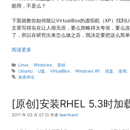
能用，不是么？
下面就教你如何能让VirtualBox的虚拟机（XP）找
文章写得实在让人很无语，要么简略得太夸张，要么连
了，所以在研究出来怎么做之后，我决定要把这么简单
阅读更多
分
Linux
、
Windows
、
原创
类
标
Ubuntu
、
U盘
、
VirtualBox
、
Windows XP
、
优盘
、
使用
签
发表评论
[原创]安装RHEL 5.3时
2011 年 03 月 07 日
作者
learnhard