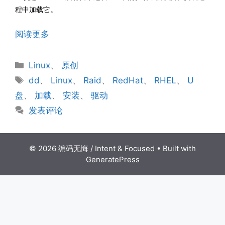
程中加载它。
阅读更多
分
Linux
、
原创
类
标
dd
、
Linux
、
Raid
、
RedHat
、
RHEL
、
U
签
盘
、
加载
、
安装
、
驱动
发表评论
© 2026 编码无悔 / Intent & Focused
• Built with
GeneratePress