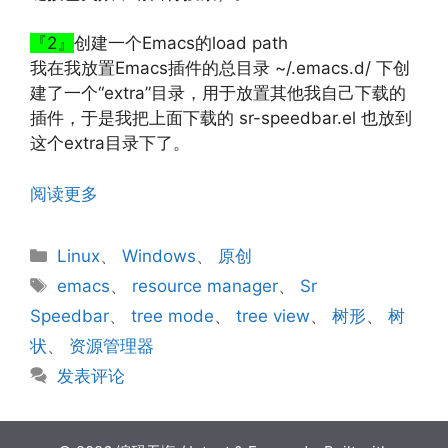
『2』
创建一个Emacs的load path
我在我放置Emacs插件的总目录 ~/.emacs.d/ 下创
建了一个“extra”目录，用于放置其他我自己下载的
插件，于是我把上面下载的 sr-speedbar.el 也放到
这个extra目录下了。
阅读更多
分
Linux
、
Windows
、
原创
类
标
emacs
、
resource manager
、
Sr
签
Speedbar
、
tree mode
、
tree view
、
树形
、
树
状
、
资源管理器
发表评论