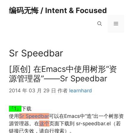
跳
编码无悔 / Intent & Focused
至
内
菜
容
单
Sr Speedbar
[原创] 在Emacs中使用树形“资
源管理器”——Sr Speedbar
2014 年 03 月 29 日
作者
learnhard
『1』
下载
使用
Sr Speedbar
可以在Emacs中“造”出一个树形资
源管理器。在
这个
页面下载到 sr-speedbar.el（若
链接已失效，请自行搜索）。