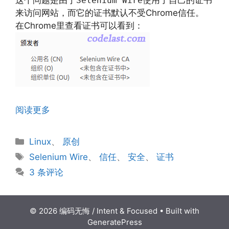
这个问题是由于
使用了自己的证书
Selenium Wire
来访问网站，而它的证书默认不受Chrome信任。
在Chrome里查看证书可以看到：
阅读更多
分
Linux
、
原创
类
标
Selenium Wire
、
信任
、
安全
、
证书
签
3 条评论
© 2026 编码无悔 / Intent & Focused
• Built with
GeneratePress