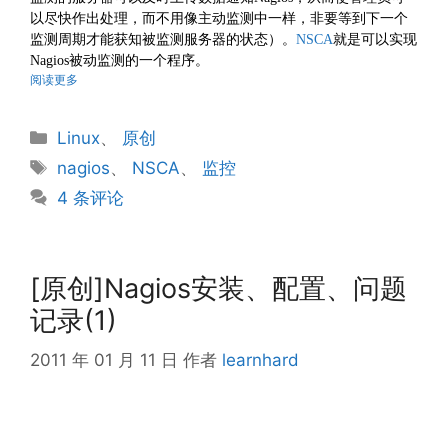
以尽快作出处理，而不用像主动监测中一样，非要等到下一个
监测周期才能获知被监测服务器的状态）。
NSCA
就是可以实现
Nagios被动监测的一个程序。
阅读更多
分
Linux
、
原创
类
标
nagios
、
NSCA
、
监控
签
4 条评论
[原创]Nagios安装、配置、问题
记录(1)
2011 年 01 月 11 日
作者
learnhard