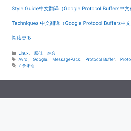
Style Guide中文翻译（Google Protocol Buffers
Techniques 中文翻译（Google Protocol Buffers
阅读更多
分
Linux
、
原创
、
综合
类
标
Avro
、
Google
、
MessagePack
、
Protocol Buffer
、
Proto
签
7 条评论