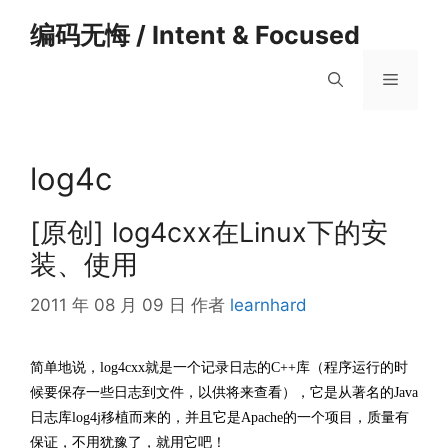
跳
编码无悔 / Intent & Focused
至
内
菜
容
单
log4c
[原创] log4cxx在Linux下的安
装、使用
2011 年 08 月 09 日
作者
learnhard
简单地说，log4cxx就是一个记录日志的C++库（程序运行的时
候要保存一些日志到文件，以供将来查看），它是从著名的Java
日志库log4j移植而来的，并且它是Apache的一个项目，质量有
保证，不用犹豫了，就用它吧！