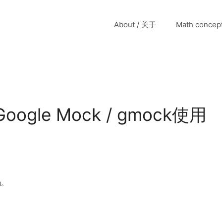
About / 关于
Math conce
 Google Mock / gmock使用
确。