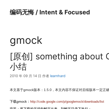
跳
至
编码无悔 / Intent & Focused
内
容
gmock
[原创] something about
小结
2010 年 09 月 14 日
作者
learnhard
本文基于gmock版本：1.5.0，本文内容不保证对后续版本一定正
下载gmock：
http://code.google.com/p/googlemock/downloads/list
安装：将下载的压缩包解压出来，到解压目录下执行：