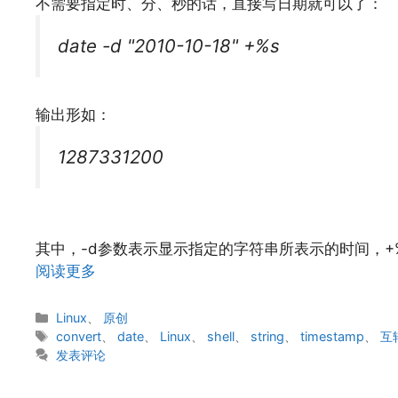
不需要指定时、分、秒的话，直接写日期就可以了：
date -d "2010-10-18" +%s
输出形如：
1287331200
其中，-d参数表示显示指定的字符串所表示的时间，+
阅读更多
分
Linux
、
原创
类
标
convert
、
date
、
Linux
、
shell
、
string
、
timestamp
、
互
签
发表评论