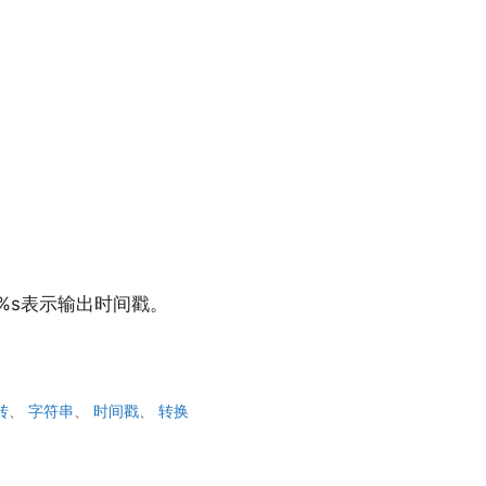
%s表示输出时间戳。
转
、
字符串
、
时间戳
、
转换