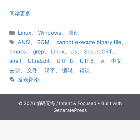
阅读更多
分
Linux
、
Windows
、
原创
类
标
ANSI
、
BOM
、
cannot execute binary file
、
签
emacs
、
grep
、
Linux
、
ps
、
SecureCRT
、
shell
、
UltraEdit
、
UTF-8
、
UTF8
、
vi
、
中文
、
去除
、
文件
、
汉字
、
编码
、
错误
发表评论
© 2026 编码无悔 / Intent & Focused
• Built with
GeneratePress