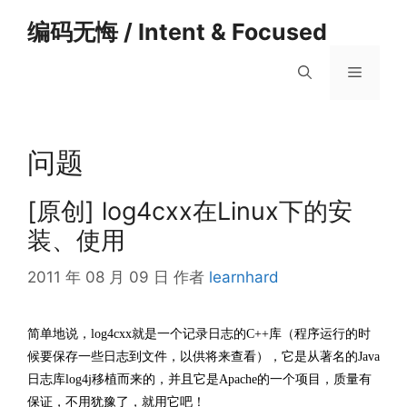
跳
编码无悔 / Intent & Focused
至
内
菜
容
单
问题
[原创] log4cxx在Linux下的安
装、使用
2011 年 08 月 09 日
作者
learnhard
简单地说，log4cxx就是一个记录日志的C++库（程序运行的时
候要保存一些日志到文件，以供将来查看），它是从著名的Java
日志库log4j移植而来的，并且它是Apache的一个项目，质量有
保证，不用犹豫了，就用它吧！