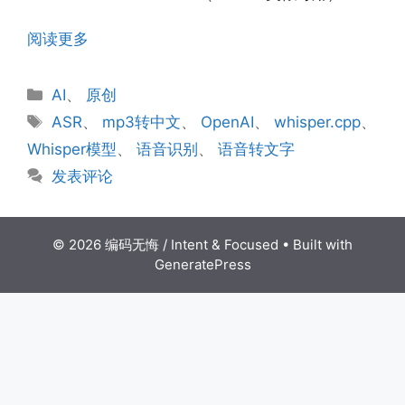
阅读更多
分
AI
、
原创
类
标
ASR
、
mp3转中文
、
OpenAI
、
whisper.cpp
、
签
Whisper模型
、
语音识别
、
语音转文字
发表评论
© 2026 编码无悔 / Intent & Focused
• Built with
GeneratePress