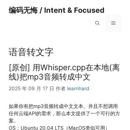
跳
编码无悔 / Intent & Focused
至
内
菜
容
单
语音转文字
[原创] 用Whisper.cpp在本地(离
线)把mp3音频转成中文
2025 年 09 月 17 日
作者
learnhard
如果你有把mp3音频转成中文文本、并且不想调用
任何云端API的需求，那么本文提供了一个可行的方
案。
OS：Ubuntu 20.04 LTS（MacOS类似可用）