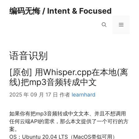
跳
编码无悔 / Intent & Focused
至
内
菜
容
单
语音识别
[原创] 用Whisper.cpp在本地(离
线)把mp3音频转成中文
2025 年 09 月 17 日
作者
learnhard
如果你有把mp3音频转成中文文本、并且不想调用
任何云端API的需求，那么本文提供了一个可行的方
案。
OS：Ubuntu 20.04 LTS（MacOS类似可用）