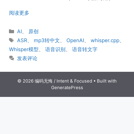
阅读更多
分
AI
、
原创
类
标
ASR
、
mp3转中文
、
OpenAI
、
whisper.cpp
、
签
Whisper模型
、
语音识别
、
语音转文字
发表评论
© 2026 编码无悔 / Intent & Focused
• Built with
GeneratePress