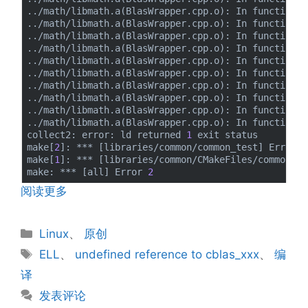
../math/libmath.a(BlasWrapper.cpp.o): In function e
../math/libmath.a(BlasWrapper.cpp.o): In function e
../math/libmath.a(BlasWrapper.cpp.o): In function e
../math/libmath.a(BlasWrapper.cpp.o): In function e
../math/libmath.a(BlasWrapper.cpp.o): In function e
../math/libmath.a(BlasWrapper.cpp.o): In function e
../math/libmath.a(BlasWrapper.cpp.o): In function e
../math/libmath.a(BlasWrapper.cpp.o): In function e
../math/libmath.a(BlasWrapper.cpp.o): In function e
../math/libmath.a(BlasWrapper.cpp.o): In function e
collect2: error: ld returned 
1
 exit status

make[
2
]: *** [libraries/common/common_test] Error 
1
make[
1
]: *** [libraries/common/CMakeFiles/common_te
make: *** [all] Error 
2
阅读更多
分
Linux
、
原创
类
标
ELL
、
undefined reference to cblas_xxx
、
编
签
译
发表评论