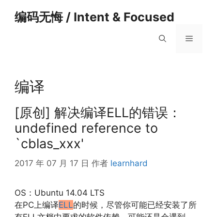
跳
编码无悔 / Intent & Focused
至
内
菜
容
单
编译
[原创] 解决编译ELL的错误：
undefined reference to
`cblas_xxx'
2017 年 07 月 17 日
作者
learnhard
OS：Ubuntu 14.04 LTS
在PC上编译
ELL
的时候，尽管你可能已经安装了所
有ELL文档中要求的软件依赖，可能还是会遇到