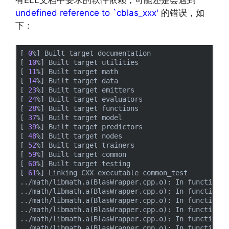
undefined reference to `cblas_xxx'
的错误，如
下：
[ 
0
%] Built target documentation

[ 
10
%] Built target utilities

[ 
11
%] Built target math

[ 
14
%] Built target data

[ 
23
%] Built target emitters

[ 
24
%] Built target evaluators

[ 
28
%] Built target functions

[ 
37
%] Built target model

[ 
39
%] Built target predictors

[ 
48
%] Built target nodes

[ 
52
%] Built target trainers

[ 
59
%] Built target common

[ 
60
%] Built target testing

[ 
61
%] Linking CXX executable common_test

../math/libmath.a(BlasWrapper.cpp.o): In function e
../math/libmath.a(BlasWrapper.cpp.o): In function e
../math/libmath.a(BlasWrapper.cpp.o): In function e
../math/libmath.a(BlasWrapper.cpp.o): In function e
../math/libmath.a(BlasWrapper.cpp.o): In function e
../math/libmath.a(BlasWrapper.cpp.o): In function e