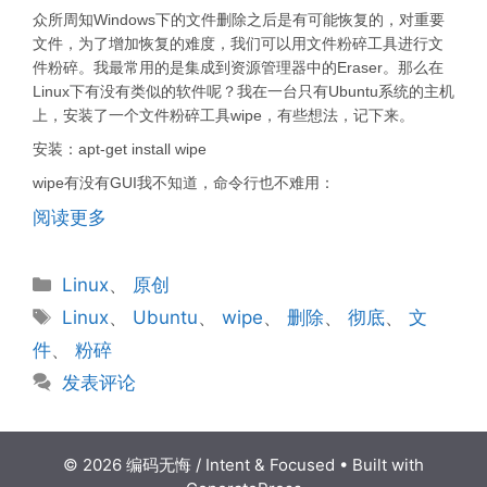
众所周知Windows下的文件删除之后是有可能恢复的，对重要
文件，为了增加恢复的难度，我们可以用文件粉碎工具进行文
件粉碎。我最常用的是集成到资源管理器中的Eraser。那么在
Linux下有没有类似的软件呢？我在一台只有Ubuntu系统的主机
上，安装了一个文件粉碎工具wipe，有些想法，记下来。
安装：apt-get install wipe
wipe有没有GUI我不知道，命令行也不难用：
阅读更多
分
Linux
、
原创
类
标
Linux
、
Ubuntu
、
wipe
、
删除
、
彻底
、
文
签
件
、
粉碎
发表评论
© 2026 编码无悔 / Intent & Focused
• Built with