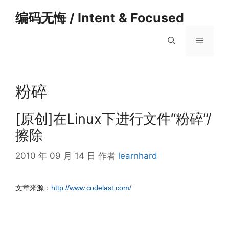
跳
编码无悔 / Intent & Focused
至
内
菜
容
单
粉碎
[原创]在Linux下进行文件“粉碎”/
擦除
2010 年 09 月 14 日
作者
learnhard
文章来源：
http://www.codelast.com/