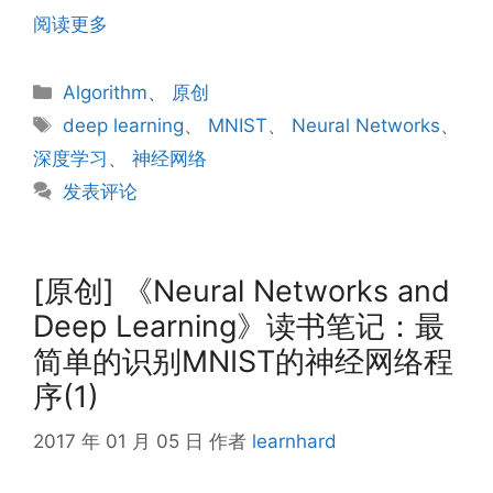
阅读更多
分
Algorithm
、
原创
类
标
deep learning
、
MNIST
、
Neural Networks
、
签
深度学习
、
神经网络
发表评论
[原创] 《Neural Networks and
Deep Learning》读书笔记：最
简单的识别MNIST的神经网络程
序(1)
2017 年 01 月 05 日
作者
learnhard