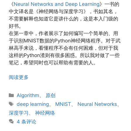
《
Neural Networks and Deep Learning
》一书的
中文译名是《神经网络与深度学习》，书如其名，
不需要解释也知道它是讲什么的，这是本入门级的
好书。
在第一章中，作者展示了如何编写一个简单的、用
于识别MNIST数据的Python神经网络程序。对于武
林高手来说，看懂程序不会有任何困难，但对于我
这样的Python渣则有很多困惑。所以我对做了一些
笔记，希望同时也可以帮助有需要的人。
阅读更多
分
Algorithm
、
原创
类
标
deep learning
、
MNIST
、
Neural Networks
、
签
深度学习
、
神经网络
4 条评论