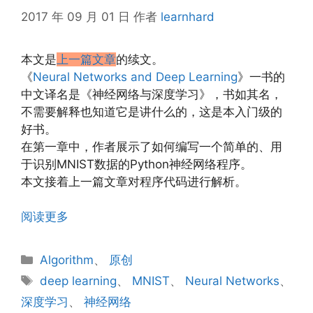
2017 年 09 月 01 日
作者
learnhard
本文是
上一篇文章
的续文。
《
Neural Networks and Deep Learning
》一书的
中文译名是《神经网络与深度学习》，书如其名，
不需要解释也知道它是讲什么的，这是本入门级的
好书。
在第一章中，作者展示了如何编写一个简单的、用
于识别MNIST数据的Python神经网络程序。
本文接着上一篇文章对程序代码进行解析。
阅读更多
分
Algorithm
、
原创
类
标
deep learning
、
MNIST
、
Neural Networks
、
签
深度学习
、
神经网络