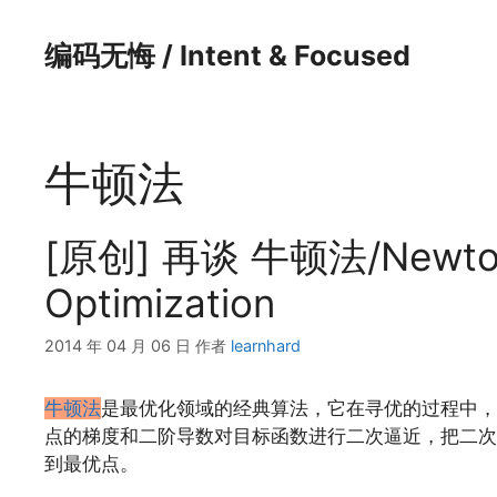
跳
至
编码无悔 / Intent & Focused
内
容
牛顿法
[原创] 再谈 牛顿法/Newton'
Optimization
2014 年 04 月 06 日
作者
learnhard
牛顿法
是最优化领域的经典算法，它在寻优的过程中，
点的梯度和二阶导数对目标函数进行二次逼近，把二次
到最优点。