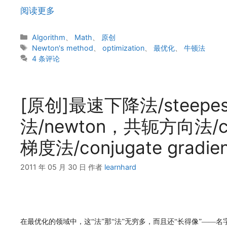
阅读更多
分
Algorithm
、
Math
、
原创
类
标
Newton's method
、
optimization
、
最优化
、
牛顿法
签
4 条评论
[原创]最速下降法/steepes
法/newton，共轭方向法/con
梯度法/conjugate gradi
2011 年 05 月 30 日
作者
learnhard
在最优化的领域中，这“法”那“法”无穷多，而且还“长得像”——